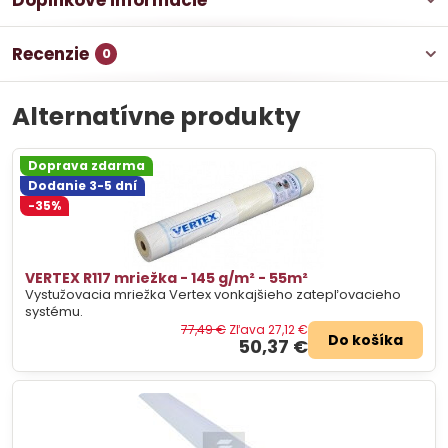
Doplnkové informácie
Recenzie
0
Alternatívne produkty
Doprava zdarma
Dodanie 3-5 dní
-35%
VERTEX R117 mriežka - 145 g/m² - 55m²
Vystužovacia mriežka Vertex vonkajšieho zatepľovacieho
systému.
77,49 €
Zľava 27,12 €
Do košíka
50,37 €