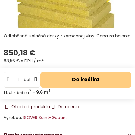
Odľahčené izolačné dosky z kamennej vlny. Cena za balenie.
850,18 €
2
88,56 €
s DPH
/ m
Do košíka
bal
2
2
1
bal
x 9.6 m
=
9.6
m
Otázka k produktu
Doručenia
Výrobca:
ISOVER Saint-Gobain