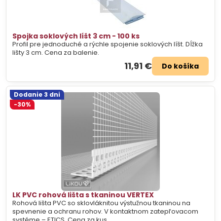
Spojka soklových líšt 3 cm - 100 ks
Profil pre jednoduché a rýchle spojenie soklových líšt. Dĺžka
lišty 3 cm. Cena za balenie.
11,91 €
Do košíka
Dodanie 3 dni
-30%
LK PVC rohová lišta s tkaninou VERTEX
Rohová lišta PVC so sklovláknitou výstužnou tkaninou na
spevnenie a ochranu rohov. V kontaktnom zatepľovacom
systéme – ETICS. Cena za kus.