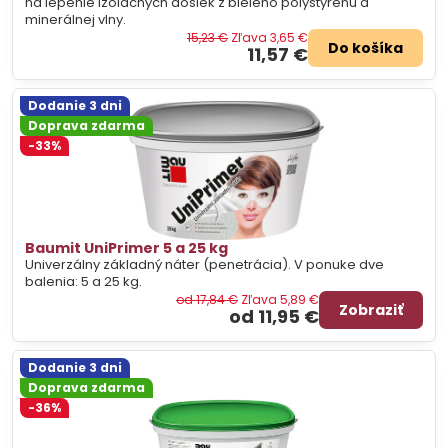
na lepenie izolačných dosiek z bieleho polystyrénu a
minerálnej vlny.
15,23 €
Zľava 3,65 €
Do košíka
11,57 €
Dodanie 3 dni
Doprava zdarma
-33%
Baumit UniPrimer 5 a 25 kg
Univerzálny základný náter (penetrácia). V ponuke dve
balenia: 5 a 25 kg.
od 17,84 €
Zľava 5,89 €
Zobraziť
od 11,95 €
Dodanie 3 dni
Doprava zdarma
-36%