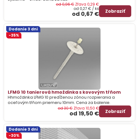
od 0,96 €
Zľava 0,29 €
od 0,27 €
/ ks
Zobraziť
od 0,67 €
Dodanie 3 dni
-35%
LFMG 10 tanierová hmoždinka s kovovým tŕňom
Hhmoždinka LFMG 10 predĺženou zónou rozpierania a
oceľovým tŕňom priemeru 10mm. Cena za balenie.
od 30 €
Zľava 10,50 €
Zobraziť
od 19,50 €
Dodanie 3 dni
-30%