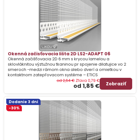
Okenná začisťovacia lišta 2D LS2-ADAPT 06
Okenná začišťovacia 2D 6 mm s krycou lamelou a
sklovláknitou výztužnou tkaninou pr spojenie dilatujice vo 2
smeroch -medzi rámom okna alebo dverí a omietkou v
kontaktnom zatepľovacom systéme – ETICS
od 2,64 €
Zľava 0,79 €
Zobraziť
od 1,85 €
Dodanie 3 dni
-30%