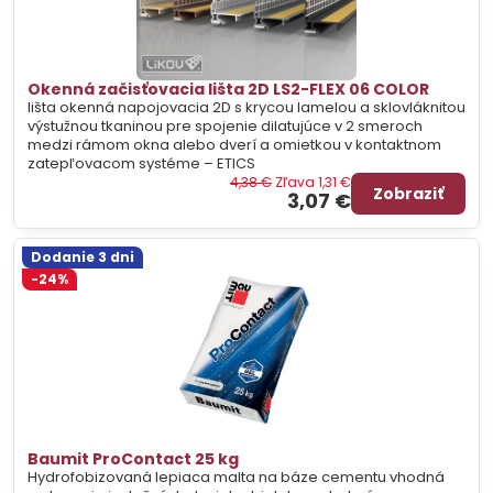
Okenná začisťovacia lišta 2D LS2-FLEX 06 COLOR
lišta okenná napojovacia 2D s krycou lamelou a sklovláknitou
výstužnou tkaninou pre spojenie dilatujúce v 2 smeroch
medzi rámom okna alebo dverí a omietkou v kontaktnom
zatepľovacom systéme – ETICS
4,38 €
Zľava 1,31 €
Zobraziť
3,07 €
Dodanie 3 dni
-24%
Baumit ProContact 25 kg
Hydrofobizovaná lepiaca malta na báze cementu vhodná