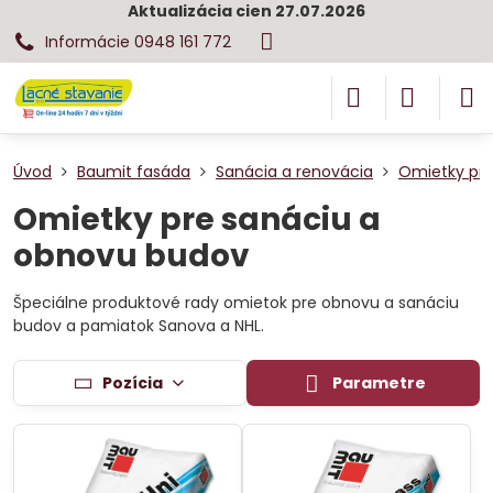
Aktualizácia cien 27.07.2026
Informácie 0948 161 772
Úvod
Baumit fasáda
Sanácia a renovácia
Omietky pre
Omietky pre sanáciu a
obnovu budov
Špeciálne produktové rady omietok pre obnovu a sanáciu
budov a pamiatok Sanova a NHL.
Pozícia
Parametre