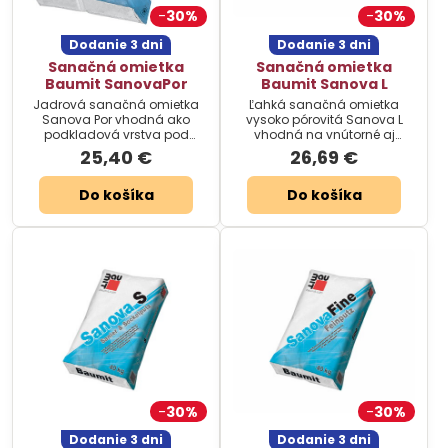
30%
30%
Dodanie 3 dni
Dodanie 3 dni
Sanačná omietka
Sanačná omietka
Baumit SanovaPor
Baumit Sanova L
Jadrová sanačná omietka
Ľahká sanačná omietka
Sanova Por vhodná ako
vysoko pórovitá Sanova L
podkladová vrstva pod
vhodná na vnútorné aj
omietky SanovaMonoTrass,
vonkajšie spracovanie.
25,40 €
26,69 €
SanovaL a SanovaS.
Do košíka
Do košíka
30%
30%
Dodanie 3 dni
Dodanie 3 dni