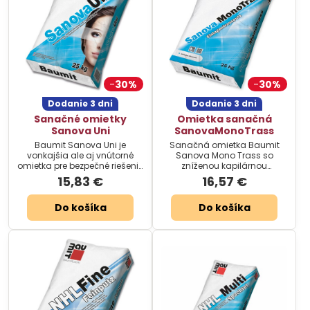
30%
30%
Dodanie 3 dni
Dodanie 3 dni
Sanačné omietky
Omietka sanačná
Sanova Uni
SanovaMonoTrass
Baumit Sanova Uni je
Sanačná omietka Baumit
vonkajšia ale aj vnútorné
Sanova Mono Trass so
omietka pre bezpečné riešenie
zníženou kapilárnou
vlhkého muriva v pivniciach,
nasiakavosťou.
15,83 €
16,57 €
na sokloch, ...
Do košíka
Do košíka