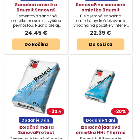
Sanačná omietka
SanovaFine sanačná
Baumit SanovaS
omietka Baumit
Cementová sanačná
Biela jemná sanačná
omietka na sokel s vyššou
omietka hydrofobizovaná
pevnosťou. Ručná ale aj
vhodná na použitie v interiéri
strojová omietka pre použitie
aj exteriéri.
24,45 €
22,39 €
v exteriéri a interiéri.
Do košíka
Do košíka
30%
30%
Dodanie 3 dni
Dodanie 3 dni
Izolačná malta
Izolačná jadrová
SanovaProtect
omietka NHL Thermo
Cementová izolačná malta
Baumit NHL Thermo je