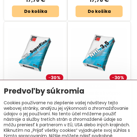
Do košíka
Do košíka
30%
30%
Dodanie 3 dni
Dodanie 3 dni
Predvoľby súkromia
Vyhladzovacia stierka
Hydraulické vápno
NHL SuperFino
Baumit NHL 3,5
Cookies používame na zlepšenie vašej návštevy tejto
Bezcementový glet Baumit
Prírodné hydraulické spojivo
webovej stránky, analýzu jej výkonnosti a zhromažďovanie
na báze spojiva NHL pre
bez chemických prísad na
údajov o jej používaní. Na tento účel môžeme použiť
vyhladenie povrchu.
výrobu mált a omietok s
dobou pevnosťou.
nástroje a služby tretích strán a zhromaždené údaje sa
21,35 €
22,17 €
môžu preniesť k partnerom v EÚ, USA alebo iných krajinách.
Kliknutím na „Prijať všetky cookies“ vyjadrujete svoj súhlas s
Do košíka
Do košíka
týmto spracovaním. Nižšie môžete nájsť podrobné