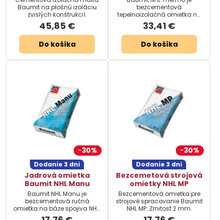
Baumit na plošnú izoláciu
bezcementová
zvislých konštrukcií.
tepelnoizolačná omietka na
báze spojiva NHL. Zrnitosť 2
45,85 €
33,41 €
mm.
Do košíka
Do košíka
30%
30%
Dodanie 3 dni
Dodanie 3 dni
Jadrová omietka
Bezcemetová strojová
Baumit NHL Manu
omietky NHL MP
Baumit NHL Manu je
Bezcementová omietka pre
bezcementová ručná
strojové spracovanie Baumit
omietka na báze spojiva NHL.
NHL MP. Zrnitosť 2 mm.
Zrnitosť 4 mm
17,76 €
17,76 €