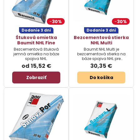
30%
30%
Dodanie 3 dni
Dodanie 3 dni
Štuková omietka
Bezcementová stierka
Baumit NHL Fine
NHL Multi
Bezcementová štuková
Baumit NHL Multi je
jemná omietka na báze
bezcementová stierka na
spojiva NHL.
báze spojiva NHL pre
vytvorenie výstužnej vrstvy.
od 15,52 €
30,35 €
Zobraziť
Do košíka