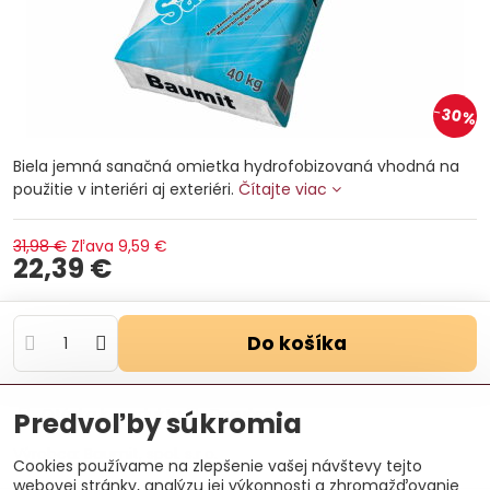
30%
Biela jemná sanačná omietka hydrofobizovaná vhodná na
použitie v interiéri aj exteriéri.
Čítajte viac
31,98 €
Zľava
9,59 €
22,39 €
Do košíka
Otázka k produktu
Doručenia
Predvoľby súkromia
Výrobca:
Baumit, spol. s.r.o.
Cookies používame na zlepšenie vašej návštevy tejto
webovej stránky, analýzu jej výkonnosti a zhromažďovanie