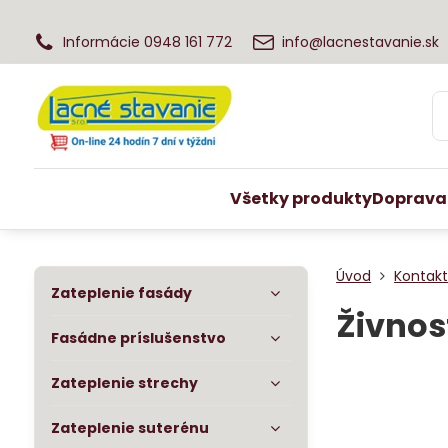
Informácie 0948 161 772
info@lacnestavanie.sk
Všetky produkty
Doprava
Úvod
Kontak
Zateplenie fasády
Živnos
Fasádne príslušenstvo
Zateplenie strechy
Zateplenie suterénu