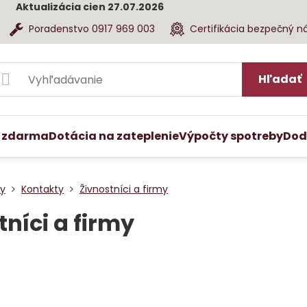
Aktualizácia cien 27.07.2026
Poradenstvo 0917 969 003
Certifikácia bezpečný n
Hľadať
 zdarma
Dotácia na zateplenie
Výpočty spotreby
Dod
ty
Kontakty
Živnostníci a firmy
tníci a firmy