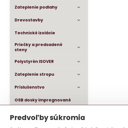
Zateplenie podlahy
Drevostavby
Technické izolácie
Priečky a predsadené
steny
Polystyrén ISOVER
Zateplenie stropu
Príslušenstvo
OSB dosky impregnované
Baumit fasáda
Predvoľby súkromia