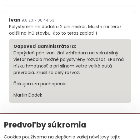
Ivan
9.6.2017 08:44:53
Polystyrém mi dodali o 2 dni neskôr. Majstri mi teraz
odišli na inú stavbu. Kto to teraz zaplatí !
Odpoveď administrátora:
Doprýdeň pán Ivan, žiaľ vzhľadom na velmi silný
vietor nebolo možné polystyrény rozvážať. EPS má
nízku hmotnosť a pri silnom vetre veľké autá
prevracia. Zrušil sa celý rozvoz.
Ďakujem za pochopenie.
Martin Dodek
Petra
Predvoľby súkromia
28.6.2017 12:18:04
Odporúčam. Super prístup, dobrá cena a rýchle
dodanie.
Cookies používame na zlepšenie vašej návštevy tejto