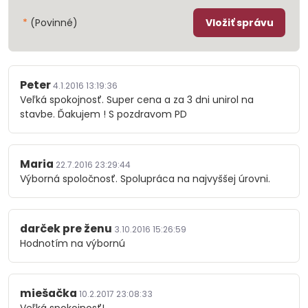
*
(Povinné)
Vložiť správu
Peter
4.1.2016 13:19:36
Veľká spokojnosť. Super cena a za 3 dni unirol na
stavbe. Ďakujem ! S pozdravom PD
Maria
22.7.2016 23:29:44
Výborná spoločnosť. Spolupráca na najvyššej úrovni.
darček pre ženu
3.10.2016 15:26:59
Hodnotím na výbornú
miešačka
10.2.2017 23:08:33