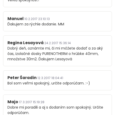
Veľká spokojnosť!
Manuel
10.2.2017 23:10:13
Ďakujem za rýchle dodanie. MM
Regina Lesayová
24.2.2017 15:36:14
Dobrý deň, oznámte mi, či mi môžete dodať a za aký
čas, izolačné dosky PURENOTHERM o hrúbke 40mm,
množstve 30m2. Ďakujem Lesayová
Peter Šaradin
12.3.2017 18:04:41
Bol som veľmi spokojný, určite odporúčam. :-)
Majo
17.3.2017 15:19:28
Dobre mi poradili a aj s dodaním som spokojný. Určite
odporúčam.