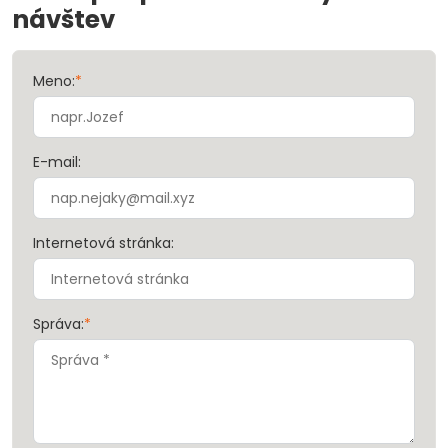
návštev
Meno:
*
E-mail:
Internetová stránka:
Správa:
*