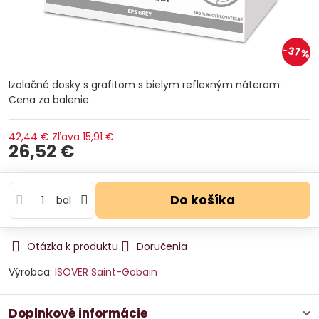
37%
Izolačné dosky s grafitom s bielym reflexným náterom.
Cena za balenie.
42,44 €
Zľava
15,91 €
26,52 €
Do košíka
bal
Otázka k produktu
Doručenia
Výrobca:
ISOVER Saint-Gobain
Doplnkové informácie