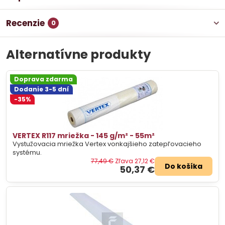
Recenzie
0
Alternatívne produkty
Doprava zdarma
Dodanie 3-5 dní
-35%
VERTEX R117 mriežka - 145 g/m² - 55m²
Vystužovacia mriežka Vertex vonkajšieho zatepľovacieho
systému.
77,49 €
Zľava 27,12 €
Do košíka
50,37 €