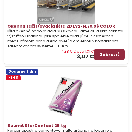
Okenná začisťovacia lišta 2D LS2-FLEX 06 COLOR
lišta okenná napojovacia 2D s krycou lamelou a sklovláknitou
výstužnou tkaninou pre spojenie dilatujúce v 2 smeroch
medzi rámom okna alebo dverí a omietkou v kontaktnom
zatepľovacom systéme – ETICS
4,38 €
Zľava 1,31 €
Zobraziť
3,07 €
Dodanie 3 dni
-24%
Baumit StarContact 25 kg
Paropriepustná cementová malta určená na lepenie aj