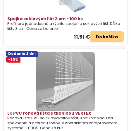
Spojka soklových líšt 3 cm - 100 ks
Profil pre jednoduché a rýchle spojenie soklových líšt. Dĺžka
lišty 3 cm. Cena za balenie.
11,91 €
Do košíka
Dodanie 3 dni
-30%
LK PVC rohová lišta s tkaninou VERTEX
Rohová lišta PVC so sklovláknitou výstužnou tkaninou na
spevnenie a ochranu rohov. V kontaktnom zatepľovacom
systéme – ETICS. Cena za kus.