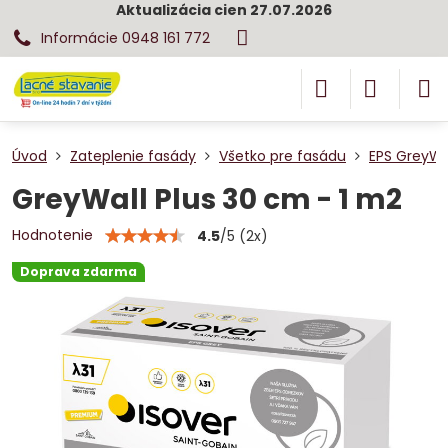
Aktualizácia cien 27.07.2026
Informácie 0948 161 772
Úvod
Zateplenie fasády
Všetko pre fasádu
EPS GreyWal
GreyWall Plus 30 cm - 1 m2
Hodnotenie
4.5
/
5
(
2
x)
Doprava zdarma