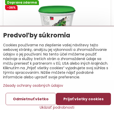
Baumit SilikatTop 25 kg
Silikátová omietka pre vnútorné i vonkajšie použitie. Cena za
Predvoľby súkromia
balenie.
77,49 €
Zľava 28,28 €
Zobraziť
Cookies používame na zlepšenie vašej návštevy tejto
49,21 €
webovej stránky, analýzu jej výkonnosti a zhromažďovanie
údajov o jej používaní. Na tento účel môžeme použiť
nástroje a služby tretích strán a zhromaždené údaje sa
môžu preniesť k partnerom v EÚ, USA alebo iných krajinách.
Kliknutím na „Prijať všetky cookies“ vyjadrujete svoj súhlas s
©
2026
Copyright
týmto spracovaním. Nižšie môžete nájsť podrobné
Predvoľby súkromia
Zásady ochrany osobných údajov
informácie alebo upraviť svoje preferencie.
Vytvorené pomocou:
BiznisWeb.sk
Zásady ochrany osobných údajov
Odmietnuť všetko
Prijať všetky cookies
Ukázať podrobnosti