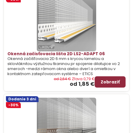
Okenná začisťovacia lišta 2D LS2-ADAPT 06
Okenná začišťovacia 2D 6 mm s krycou lamelou a
sklovláknitou výztužnou tkaninou pr spojenie dilatujice vo 2
smeroch -medzi rámom okna alebo dverí a omietkou v
kontaktnom zatepľovacom systéme – ETICS
od 2,64 €
Zľava 0,79 €
Zobraziť
od 1,85 €
Dodanie 3 dni
-30%