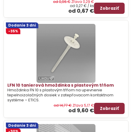
od 0,96 €
Zľava 0,29 €
od 0,27 €
/ ks
Zobraziť
od 0,67 €
Dodanie 3 dni
-35%
LFN 10 tanierová hmoždinka s plastovým tŕňom
Hmoždinka FN 10 s plastovým tŕňom na upevnenie
tepelnoizolačných dosiek v zatepľovacom kontaktnom
systéme – ETICS.
od 14,77 €
Zľava 5,17 €
Zobraziť
od 9,60 €
Dodanie 3 dni
-30%