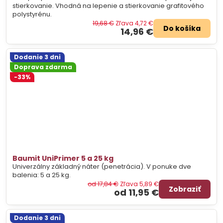
stierkovanie. Vhodná na lepenie a stierkovanie grafitového
polystyrénu.
19,68 €
Zľava 4,72 €
Do košíka
14,96 €
Dodanie 3 dni
Doprava zdarma
-33%
Baumit UniPrimer 5 a 25 kg
Univerzálny základný náter (penetrácia). V ponuke dve
balenia: 5 a 25 kg.
od 17,84 €
Zľava 5,89 €
Zobraziť
od 11,95 €
Dodanie 3 dni
Doprava zdarma
-36%