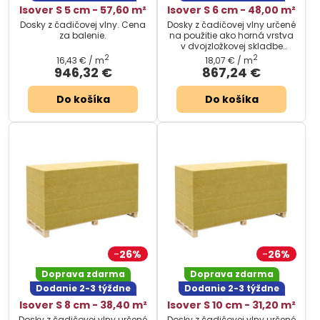
Isover S 5 cm - 57,60 m²
Isover S 6 cm - 48,00 m²
Dosky z čadičovej vlny. Cena
Dosky z čadičovej vlny určené
za balenie.
na použitie ako horná vrstva
v dvojzložkovej skladbe
plochých striech.
2
2
16,43 €
/ m
18,07 €
/ m
946,32 €
867,24 €
Do košíka
Do košíka
26%
26%
Doprava zdarma
Doprava zdarma
Dodanie 2-3 týždne
Dodanie 2-3 týždne
Isover S 8 cm - 38,40 m²
Isover S 10 cm - 31,20 m²
Dosky z čadičovej vlny určené
Dosky z čadičovej vlny určené