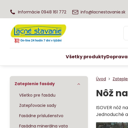
Informácie 0948 161 772
info@lacnestavanie.sk
Všetky produkty
Doprava
Úvod
Zateple
Zateplenie fasády
Nôž na
Všetko pre fasádu
Zatepľovacie sady
ISOVER nôž na 
Jednoduché a 
Fasádne príslušenstvo
Fasádna minerálna vata