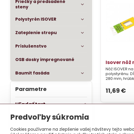
Priečky a predsadené
steny
Polystyrén ISOVER
Zateplenie stropu
Príslušenstvo
OSB dosky impregnované
Isover nôž 
Nôž ISOVER na 
Baumit fasáda
polystyrénu. D
280 mm, hrúbk
Parametre
11,69 €
Hľadať text
Prehľadať
Predvoľby súkromia
výsledky
filtra
Cookies používame na zlepšenie vašej návštevy tejto webov