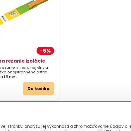
5%
na rezanie izolácie
rezanie minerálnej vlny a
ĺžka obojstranného ostria
a 1,5 mm.
Do košíka
ej stránky, analýzu jej výkonnosti a zhromažďovanie údajov o je