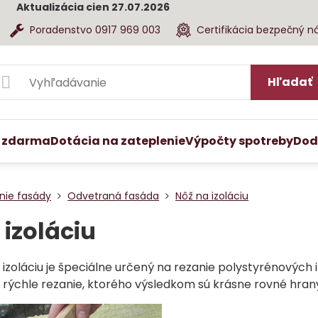
Aktualizácia cien 27.07.2026
Poradenstvo 0917 969 003
Certifikácia bezpečný n
Hľadať
 zdarma
Dotácia na zateplenie
Výpočty spotreby
Dod
nie fasády
Odvetraná fasáda
Nôž na izoláciu
 izoláciu
izoláciu je špeciálne určený na rezanie polystyrénových i
rýchle rezanie, ktorého výsledkom sú krásne rovné hran