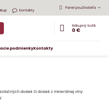
Panel používateľa
ákup
Kontakty
Nákupný košík
0 €
acie podmienky
Kontakty
zolačných dosiek či dosiek z minerálnej vlny.
y.