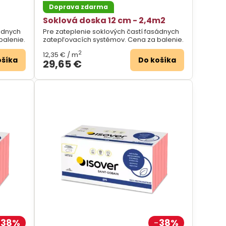
Doprava zdarma
Soklová doska 12 cm - 2,4m2
sádnych
Pre zateplenie soklových častí fasádnych
balenie.
zatepľovacích systémov. Cena za balenie.
2
12,35 €
/ m
ošíka
Do košíka
29,65 €
38%
38%