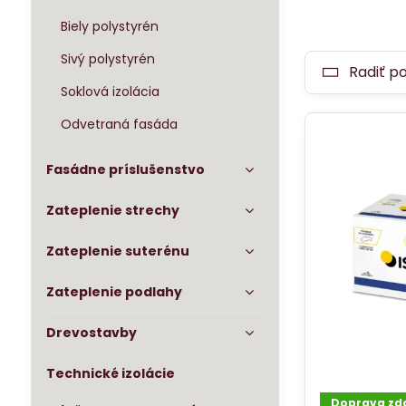
Biely polystyrén
Sivý polystyrén
Radiť p
Soklová izolácia
Odvetraná fasáda
Fasádne príslušenstvo
Zateplenie strechy
Zateplenie suterénu
Zateplenie podlahy
Drevostavby
Technické izolácie
Doprava z