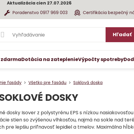
Aktualizácia cien 27.07.2026
Poradenstvo 0917 969 003
Certifikácia bezpečný n
Hľadať
 zdarma
Dotácia na zateplenie
Výpočty spotreby
Dod
nie fasády
Všetko pre fasádu
Soklová doska
r SOKLOVÉ DOSKY
né dosky Isover z polystyrénu EPS s nízkou nasiakovosťou
ácie stien so zvýšenou vlhkosťou, najmä na sokle nad ter
h pre lepšiu priľnavosť lepidiel a tmelov. Maximálna hĺb