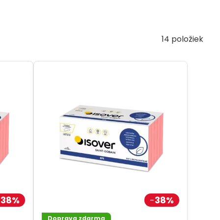
14
položiek
38%
38%
Doprava zdarma