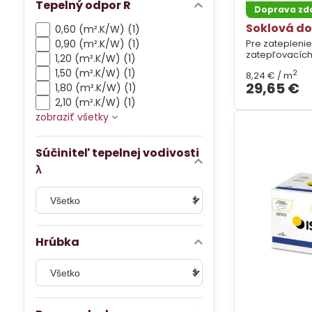
Tepelný odpor R
Doprava z
Soklová do
0,60 (m².K/W) (1)
0,90 (m².K/W) (1)
Pre zateplenie
zatepľovacích
1,20 (m².K/W) (1)
1,50 (m².K/W) (1)
2
8,24 €
/ m
29,65 €
1,80 (m².K/W) (1)
2,10 (m².K/W) (1)
zobraziť všetky
Súčiniteľ tepelnej vodivosti
λ
Hrúbka