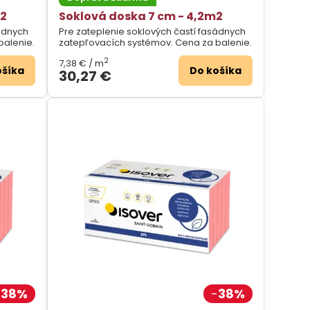
m2
Soklová doska 7 cm - 4,2m2
sádnych
Pre zateplenie soklových častí fasádnych
balenie.
zatepľovacích systémov. Cena za balenie.
2
7,38 €
/ m
ošíka
Do košíka
30,27 €
38%
38%