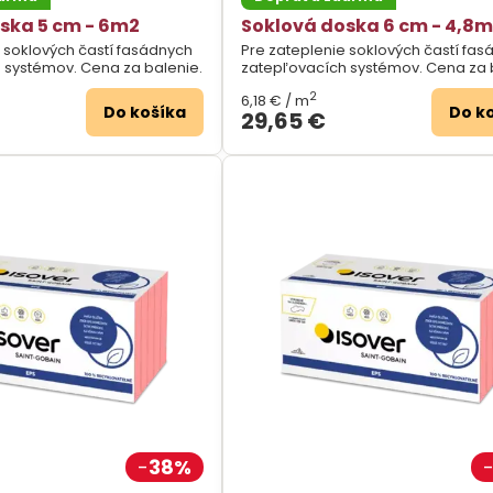
ska 5 cm - 6m2
Soklová doska 6 cm - 4,8
 soklových častí fasádnych
Pre zateplenie soklových častí fa
 systémov. Cena za balenie.
zatepľovacích systémov. Cena za 
2
6,18 €
/ m
Do košíka
Do k
29,65 €
38%