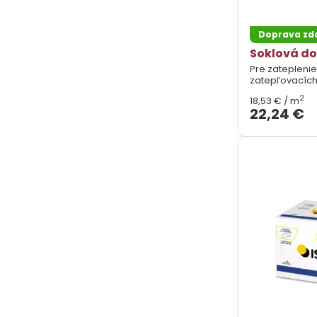
Doprava z
Soklová do
Pre zateplenie
zatepľovacích
2
18,53 €
/ m
22,24 €