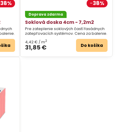
38%
38%
Doprava zdarma
2
Soklová doska 4cm - 7,2m2
sádnych
Pre zateplenie soklových častí fasádnych
balenie.
zatepľovacích systémov. Cena za balenie.
2
4,42 €
/ m
ošíka
Do košíka
31,85 €