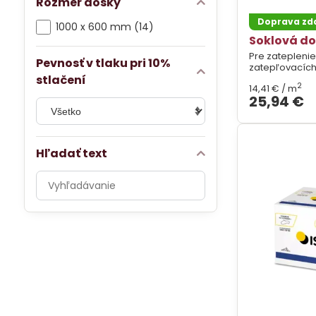
Rozmer dosky
Doprava z
1000 x 600 mm (14)
Soklová do
Pre zateplenie
Pevnosť v tlaku pri 10%
zatepľovacích
stlačení
2
14,41 €
/ m
25,94 €
Hľadať text
Prehľadať
výsledky
filtra
fulltextom