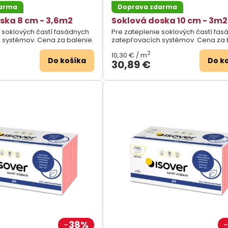
darma
Doprava zdarma
ska 8 cm - 3,6m2
Soklová doska 10 cm - 3m2
 soklových častí fasádnych
Pre zateplenie soklových častí fa
 systémov. Cena za balenie.
zatepľovacích systémov. Cena za 
2
10,30 €
/ m
Do košíka
Do k
30,89 €
38%