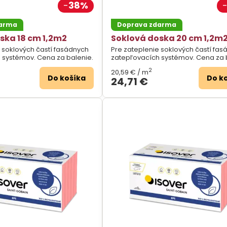
38%
darma
Doprava zdarma
ska 18 cm 1,2m2
Soklová doska 20 cm 1,2m
 soklových častí fasádnych
Pre zateplenie soklových častí fa
 systémov. Cena za balenie.
zatepľovacích systémov. Cena za 
2
20,59 €
/ m
Do košíka
Do k
24,71 €