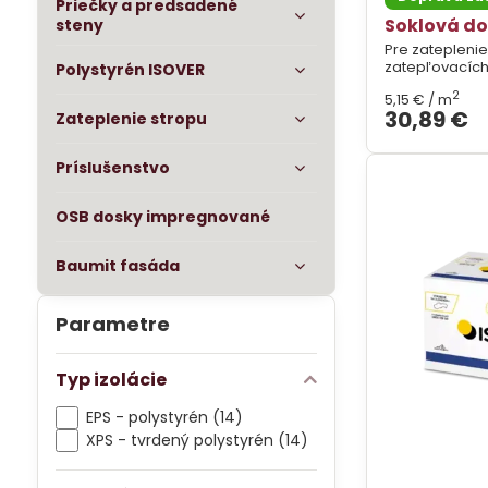
Priečky a predsadené
Soklová do
steny
Pre zateplenie
zatepľovacích
Polystyrén ISOVER
2
5,15 €
/ m
30,89 €
Zateplenie stropu
Príslušenstvo
OSB dosky impregnované
Baumit fasáda
Parametre
Typ izolácie
EPS - polystyrén (14)
XPS - tvrdený polystyrén (14)