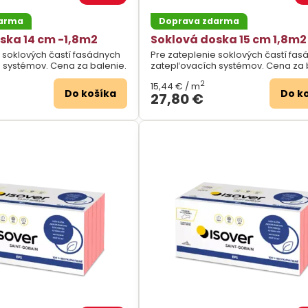
darma
Doprava zdarma
ska 14 cm -1,8m2
Soklová doska 15 cm 1,8m2
 soklových častí fasádnych
Pre zateplenie soklových častí fa
 systémov. Cena za balenie.
zatepľovacích systémov. Cena za 
2
15,44 €
/ m
Do košíka
Do k
27,80 €