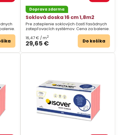
Doprava zdarma
Soklová doska 16 cm 1,8m2
sádnych
Pre zateplenie soklových častí fasádnych
balenie.
zatepľovacích systémov. Cena za balenie.
2
16,47 €
/ m
ošíka
Do košíka
29,65 €