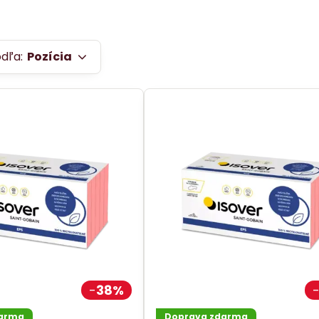
odľa:
Pozícia
38%
darma
Doprava zdarma