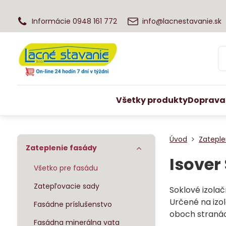
Informácie 0948 161 772
info@lacnestavanie.sk
Všetky produkty
Doprava
Úvod
Zateple
Zateplenie fasády
Isove
Všetko pre fasádu
Zatepľovacie sady
Soklové izolač
Určené na izol
Fasádne príslušenstvo
oboch stranác
Fasádna minerálna vata