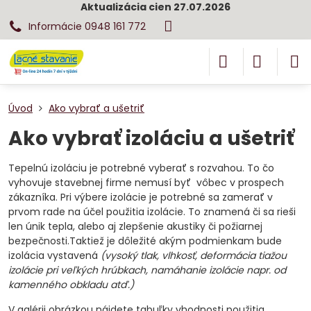
Aktualizácia cien 27.07.2026
Informácie 0948 161 772
Úvod
Ako vybrať a ušetriť
Ako vybrať izoláciu a ušetriť
Tepelnú izoláciu je potrebné vyberať s rozvahou. To čo
vyhovuje stavebnej firme nemusí byť vôbec v prospech
zákazníka. Pri výbere izolácie je potrebné sa zamerať v
prvom rade na účel použitia izolácie. To znamená či sa rieši
len únik tepla, alebo aj zlepšenie akustiky či požiarnej
bezpečnosti.Taktiež je dôležité akým podmienkam bude
izolácia vystavená
(vysoký tlak, vlhkosť, deformácia tiažou
izolácie pri veľkých hrúbkach, namáhanie izolácie napr. od
kamenného obkladu atď.)
V galérii obrázkou nájdete tabuľky vhodnosti použitia