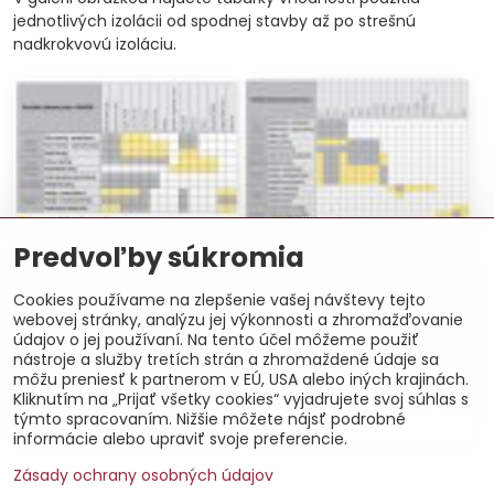
jednotlivých izolácii od spodnej stavby až po strešnú
nadkrokvovú izoláciu.
Použitie sklenej vlny
Použitie kamenne vlny
Predvoľby súkromia
Cookies používame na zlepšenie vašej návštevy tejto
webovej stránky, analýzu jej výkonnosti a zhromažďovanie
údajov o jej používaní. Na tento účel môžeme použiť
nástroje a služby tretích strán a zhromaždené údaje sa
môžu preniesť k partnerom v EÚ, USA alebo iných krajinách.
Kliknutím na „Prijať všetky cookies“ vyjadrujete svoj súhlas s
týmto spracovaním. Nižšie môžete nájsť podrobné
Použitie polystyrénu Isover
Styrodur a Puren
informácie alebo upraviť svoje preferencie.
Zásady ochrany osobných údajov