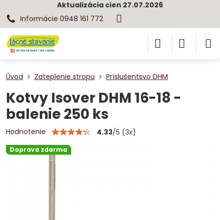
Aktualizácia cien 27.07.2026
Informácie 0948 161 772
Úvod
Zateplenie stropu
Príslušentsvo DHM
Kotvy Isover DHM 16-18 -
balenie 250 ks
Hodnotenie
4.33
/
5
(
3
x)
Doprava zdarma