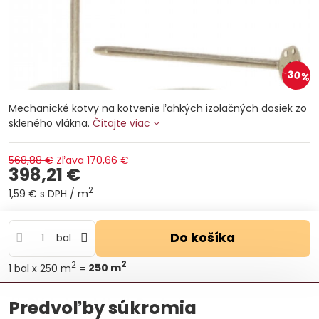
30%
Mechanické kotvy na kotvenie ľahkých izolačných dosiek zo
skleného vlákna.
Čítajte viac
568,88 €
Zľava
170,66 €
398,21 €
2
1,59 €
s DPH
/ m
Do košíka
bal
2
2
1
bal
x 250 m
=
250
m
Otázka k produktu
Doručenia
Predvoľby súkromia