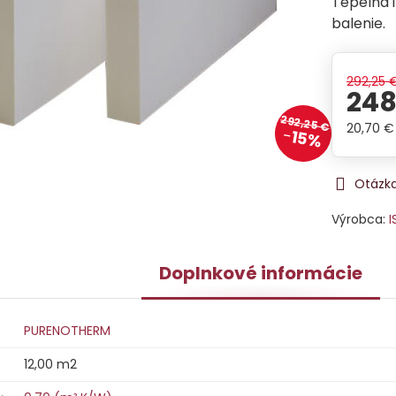
Tepelná i
balenie.
292,25 
248
292,25 €
20,70 €
15%
Otázka
Výrobca:
I
Doplnkové informácie
PURENOTHERM
12,00 m2