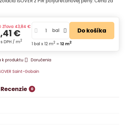
zolácia ISOVER z PIR polyuretánovej peny. Cena za
€
Zľava
43,84 €
Do košíka
bal
,41 €
2
s DPH
/ m
2
2
1
bal
x 12 m
=
12
m
 k produktu
Doručenia
SOVER Saint-Gobain
Recenzie
0