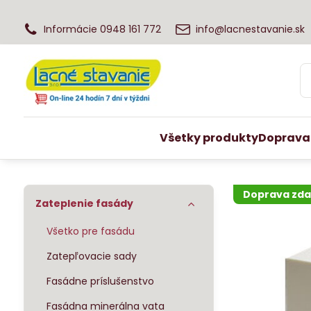
Informácie 0948 161 772
info@lacnestavanie.sk
Všetky produkty
Doprava
Doprava zd
Zateplenie fasády
Všetko pre fasádu
Zatepľovacie sady
Fasádne príslušenstvo
Fasádna minerálna vata