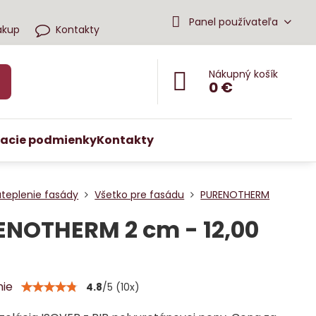
Panel používateľa
ákup
Kontakty
Nákupný košík
0 €
acie podmienky
Kontakty
ateplenie fasády
Všetko pre fasádu
PURENOTHERM
ENOTHERM 2 cm - 12,00
nie
4.8
/
5
(
10
x)