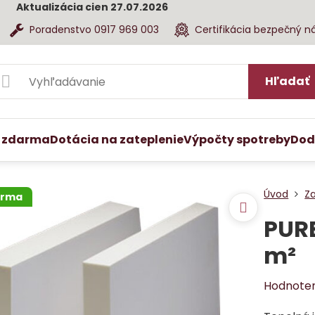
Aktualizácia cien 27.07.2026
Poradenstvo 0917 969 003
Certifikácia bezpečný n
Hľadať
 zdarma
Dotácia na zateplenie
Výpočty spotreby
Dod
Úvod
Z
arma
PUR
m²
Hodnote