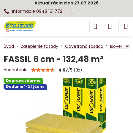
Aktualizácia cien 27.07.2026
Informácie 0948 161 772
Úvod
Zateplenie fasády
Odvetraná fasáda
Isover FASS
FASSIL 6 cm - 132,48 m²
Hodnotenie
4.67
/
5
(
3
x)
Doprava zdarma
Dodanie 1-2 týždne