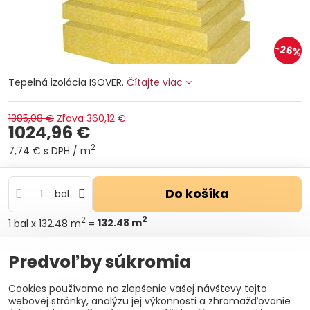
26%
Tepelná izolácia ISOVER.
Čítajte viac
1385,08 €
Zľava
360,12 €
1024,96 €
2
7,74 €
s DPH
/ m
Do košíka
bal
2
2
1
bal
x 132.48 m
=
132.48
m
Otázka k produktu
Doručenia
Predvoľby súkromia
Výrobca:
ISOVER Saint-Gobain
Cookies používame na zlepšenie vašej návštevy tejto
webovej stránky, analýzu jej výkonnosti a zhromažďovanie