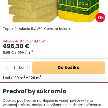
26%
Tepelná izolácia ISOVER. Cena za balenie.
940,95 €
Zľava
244,65 €
696,30 €
2
6,96 €
s DPH
/ m
Do košíka
bal
2
2
1
bal
x 100 m
=
100
m
Otázka k produktu
Doručenia
Predvoľby súkromia
Výrobca:
ISOVER Saint-Gobain
Cookies používame na zlepšenie vašej návštevy tejto
webovej stránky, analýzu jej výkonnosti a zhromažďovanie