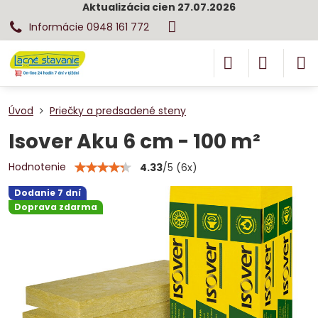
Aktualizácia cien 27.07.2026
Informácie 0948 161 772
Úvod
Priečky a predsadené steny
Isover Aku 6 cm - 100 m²
Hodnotenie
4.33
/
5
(
6
x)
Dodanie 7 dní
Doprava zdarma