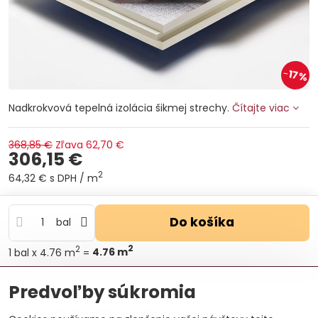
17%
Nadkrokvová tepelná izolácia šikmej strechy.
Čítajte viac
368,85 €
Zľava
62,70 €
306,15 €
2
64,32 €
s DPH
/ m
Do košíka
bal
2
2
1
bal
x 4.76 m
=
4.76
m
Otázka k produktu
Doručenia
Predvoľby súkromia
Výrobca:
ISOVER Saint-Gobain