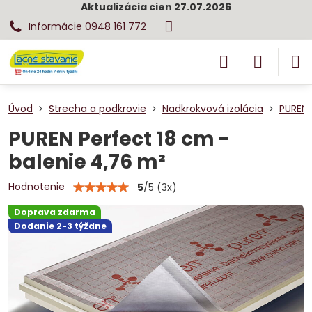
Aktualizácia cien 27.07.2026
Informácie 0948 161 772
Úvod
Strecha a podkrovie
Nadkrokvová izolácia
PUREN 
PUREN Perfect 18 cm -
balenie 4,76 m²
Hodnotenie
5
/
5
(
3
x)
Doprava zdarma
Dodanie 2-3 týždne