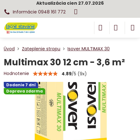
Aktualizácia cien 27.07.2026
Informácie 0948 161 772
Úvod
Zateplenie stropu
Isover MULTIMAX 30
Multimax 30 12 cm - 3,6 m²
Hodnotenie
4.89
/
5
(
9
x)
Dodanie 7 dní
Doprava zdarma