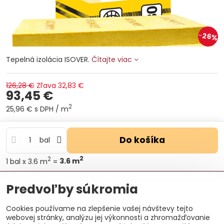
26%
Tepelná izolácia ISOVER.
Čítajte viac
126,28 €
Zľava
32,83 €
93,45 €
2
25,96 €
s DPH
/ m
Do košíka
bal
2
2
1
bal
x 3.6 m
=
3.6
m
Otázka k produktu
Doručenia
Predvoľby súkromia
Výrobca:
ISOVER Saint-Gobain
Cookies používame na zlepšenie vašej návštevy tejto
webovej stránky, analýzu jej výkonnosti a zhromažďovanie