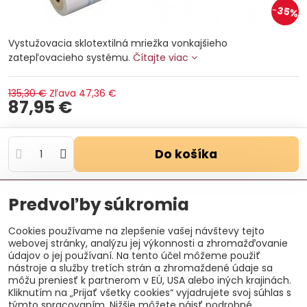
35%
Vystužovacia sklotextilná mriežka vonkajšieho
zatepľovacieho systému.
Čítajte viac
135,30 €
Zľava
47,36 €
87,95 €
Do košíka
Otázka k produktu
Doručenia
Predvoľby súkromia
Výrobca:
ISOVER Saint-Gobain
Cookies používame na zlepšenie vašej návštevy tejto
webovej stránky, analýzu jej výkonnosti a zhromažďovanie
údajov o jej používaní. Na tento účel môžeme použiť
Popis
nástroje a služby tretích strán a zhromaždené údaje sa
môžu preniesť k partnerom v EÚ, USA alebo iných krajinách.
Kliknutím na „Prijať všetky cookies“ vyjadrujete svoj súhlas s
Recenzie
0
týmto spracovaním. Nižšie môžete nájsť podrobné