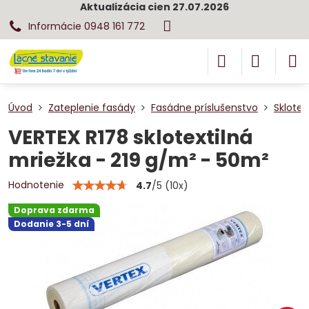
Aktualizácia cien 27.07.2026
Informácie 0948 161 772
Úvod
Zateplenie fasády
Fasádne príslušenstvo
Sklotex
VERTEX R178 sklotextilná
mriežka - 219 g/m² - 50m²
Hodnotenie
4.7
/
5
(
10
x)
Doprava zdarma
Dodanie 3-5 dní