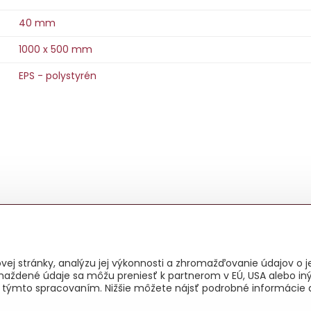
40 mm
1000 x 500 mm
EPS - polystyrén
ej stránky, analýzu jej výkonnosti a zhromažďovanie údajov o je
maždené údaje sa môžu preniesť k partnerom v EÚ, USA alebo iný
as s týmto spracovaním. Nižšie môžete nájsť podrobné informácie 