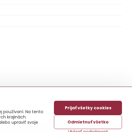
Prijať všetky cookies
j používaní. Na tento
ch krajinách.
Odmietnuť všetko
alebo upraviť svoje
Ukázať podrobnosti