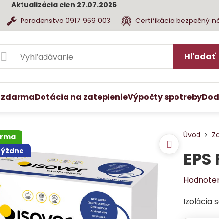
Aktualizácia cien 27.07.2026
Poradenstvo 0917 969 003
Certifikácia bezpečný n
Hľadať
 zdarma
Dotácia na zateplenie
Výpočty spotreby
Dod
Úvod
Z
arma
 týždne
EPS 
Hodnote
Izolácia