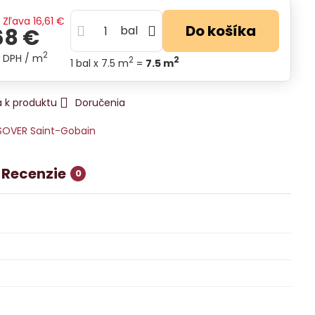
€
Zľava
16,61 €
Do košíka
bal
68 €
2
s DPH
/ m
2
2
1
bal
x 7.5 m
=
7.5
m
 k produktu
Doručenia
SOVER Saint-Gobain
Recenzie
0