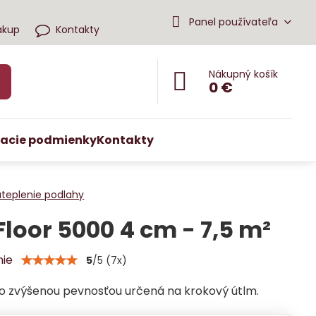
Panel používateľa
ákup
Kontakty
Nákupný košík
0 €
acie podmienky
Kontakty
ateplenie podlahy
Floor 5000 4 cm - 7,5 m²
nie
5
/
5
(
7
x)
 so zvýšenou pevnosťou určená na krokový útlm.