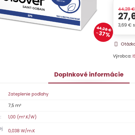
44,28 
27,
3,69 €
44,28 €
37%
Otázka
Výrobca:
I
Doplnkové informácie
Zateplenie podlahy
7,5 m²
:
1,00 (m².K/W)
ej
0,038 W/m.K