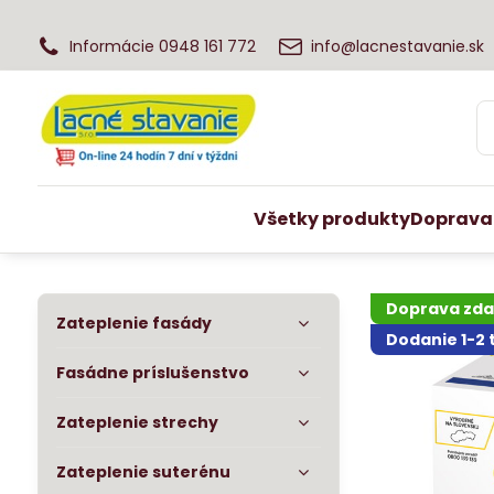
Informácie 0948 161 772
info@lacnestavanie.sk
Všetky produkty
Doprava
Doprava zd
Zateplenie fasády
Dodanie 1-2
Fasádne príslušenstvo
Zateplenie strechy
Zateplenie suterénu