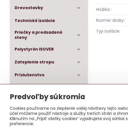
Drevostavby
Hrúbka :
Rozmer dosky:
Technické izolácie
Typ izolácie:
Priečky a predsadené
steny
Polystyrén ISOVER
Zateplenie stropu
Príslušenstvo
OSB dosky impregnované
Predvoľby súkromia
Baumit fasáda
Cookies používame na zlepšenie vašej návštevy tejto webov
účel môžeme použiť nástroje a služby tretích strán a zhro
Kliknutím na „Prijať všetky cookies“ vyjadrujete svoj súhl
preferencie.