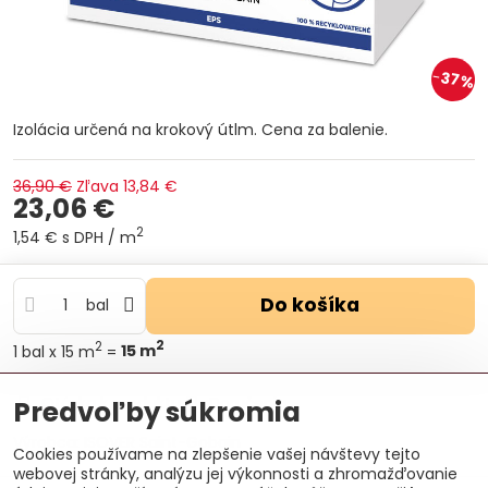
37%
Izolácia určená na krokový útlm. Cena za balenie.
36,90 €
Zľava
13,84 €
23,06 €
2
1,54 €
s DPH
/ m
Do košíka
bal
2
2
1
bal
x 15 m
=
15
m
Otázka k produktu
Doručenia
Predvoľby súkromia
Výrobca:
ISOVER Saint-Gobain
Cookies používame na zlepšenie vašej návštevy tejto
webovej stránky, analýzu jej výkonnosti a zhromažďovanie