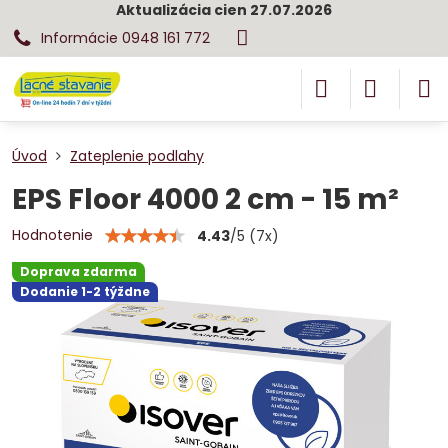
Aktualizácia cien 27.07.2026
Informácie 0948 161 772
Úvod
Zateplenie podlahy
EPS Floor 4000 2 cm - 15 m²
Hodnotenie
4.43
/
5
(
7
x)
Doprava zdarma
Dodanie 1-2 týždne