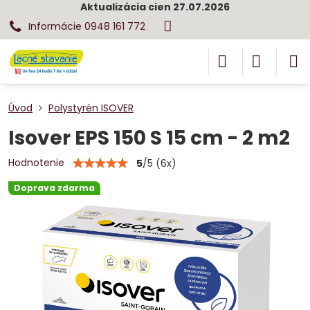
Aktualizácia cien 27.07.2026
Informácie 0948 161 772
Úvod
Polystyrén ISOVER
Isover EPS 150 S 15 cm - 2 m2
Hodnotenie
5
/
5
(
6
x)
Doprava zdarma