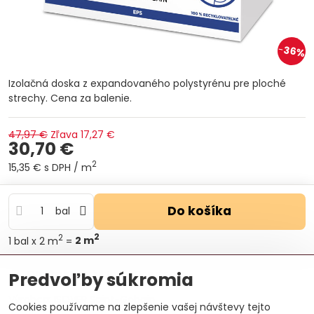
36%
Izolačná doska z expandovaného polystyrénu pre ploché
strechy. Cena za balenie.
47,97 €
Zľava
17,27 €
30,70 €
2
15,35 €
s DPH
/ m
Do košíka
bal
2
2
1
bal
x 2 m
=
2
m
Otázka k produktu
Doručenia
Predvoľby súkromia
Výrobca:
ISOVER Saint-Gobain
Cookies používame na zlepšenie vašej návštevy tejto