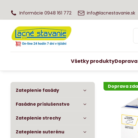
Informácie 0948 161 772
info@lacnestavanie.sk
Všetky produkty
Doprava
Doprava zd
Zateplenie fasády
Fasádne príslušenstvo
Zateplenie strechy
Zateplenie suterénu