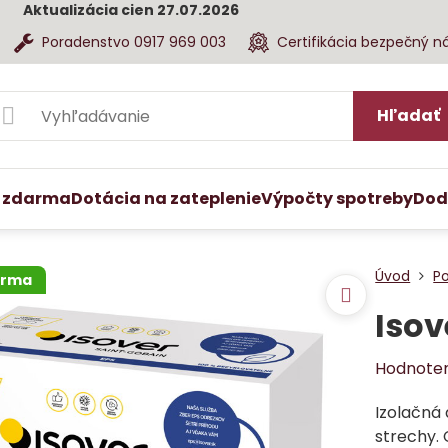
Aktualizácia cien 27.07.2026
Poradenstvo 0917 969 003
Certifikácia bezpečný n
Hľadať
 zdarma
Dotácia na zateplenie
Výpočty spotreby
Dod
Úvod
Po
arma
Isov
Hodnote
Izolačná
strechy. 