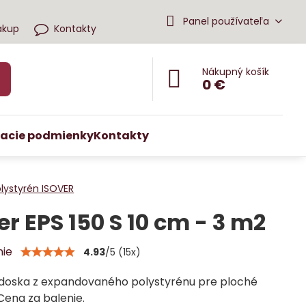
Panel používateľa
ákup
Kontakty
Nákupný košík
0 €
acie podmienky
Kontakty
lystyrén ISOVER
er EPS 150 S 10 cm - 3 m2
nie
4.93
/
5
(
15
x)
 doska z expandovaného polystyrénu pre ploché
Cena za balenie.