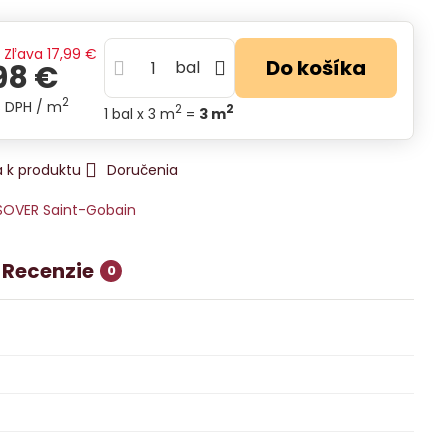
€
Zľava
17,99 €
Do košíka
bal
98 €
2
s DPH
/ m
2
2
1
bal
x 3 m
=
3
m
 k produktu
Doručenia
SOVER Saint-Gobain
Recenzie
0