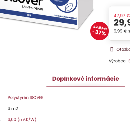
47,97 
29,
47,97 €
9,99 €
37%
Otázka
Výrobca:
I
Doplnkové informácie
Polystyrén ISOVER
3 m2
:
3,00 (m².K/W)