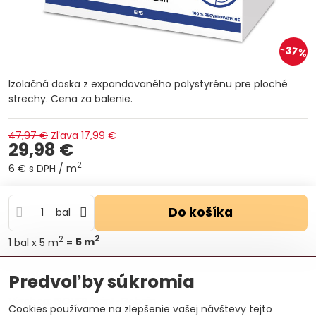
37%
Izolačná doska z expandovaného polystyrénu pre ploché
strechy. Cena za balenie.
47,97 €
Zľava
17,99 €
29,98 €
2
6 €
s DPH
/ m
Do košíka
bal
2
2
1
bal
x 5 m
=
5
m
Otázka k produktu
Doručenia
Predvoľby súkromia
Výrobca:
ISOVER Saint-Gobain
Cookies používame na zlepšenie vašej návštevy tejto