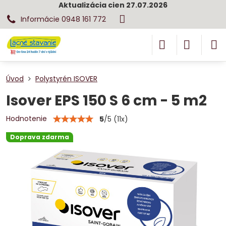
Aktualizácia cien 27.07.2026
Informácie 0948 161 772
Úvod
Polystyrén ISOVER
Isover EPS 150 S 6 cm - 5 m2
Hodnotenie
5
/
5
(
11
x)
Doprava zdarma