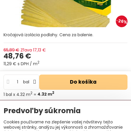
26%
Kročajová izolácia podlahy. Cena za balenie.
65,89 €
Zľava
17,13 €
48,76 €
2
11,29 €
s DPH
/ m
Do košíka
bal
2
2
1
bal
x 4.32 m
=
4.32
m
Otázka k produktu
Doručenia
Predvoľby súkromia
Výrobca:
ISOVER Saint-Gobain
Cookies používame na zlepšenie vašej návštevy tejto
webovej stránky, analýzu jej výkonnosti a zhromažďovanie