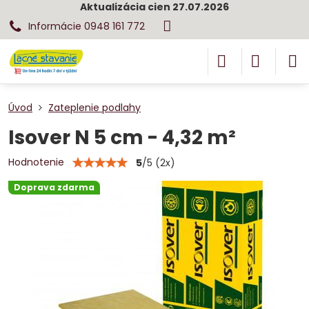
Aktualizácia cien 27.07.2026
Informácie 0948 161 772
Úvod
Zateplenie podlahy
Isover N 5 cm - 4,32 m²
Hodnotenie
5
/
5
(
2
x)
Doprava zdarma