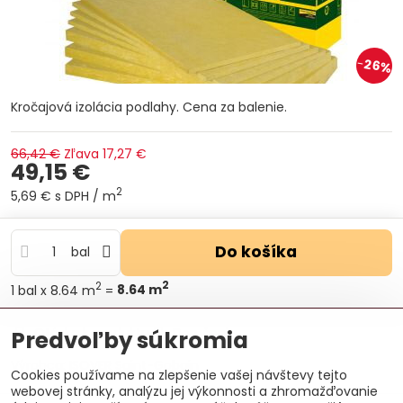
26%
Kročajová izolácia podlahy. Cena za balenie.
66,42 €
Zľava
17,27 €
49,15 €
2
5,69 €
s DPH
/ m
Do košíka
bal
2
2
1
bal
x 8.64 m
=
8.64
m
Otázka k produktu
Doručenia
Predvoľby súkromia
Výrobca:
ISOVER Saint-Gobain
Cookies používame na zlepšenie vašej návštevy tejto
webovej stránky, analýzu jej výkonnosti a zhromažďovanie