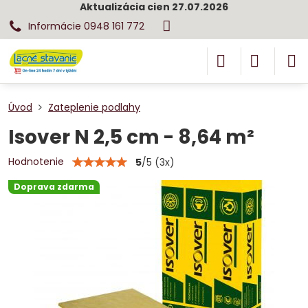
Aktualizácia cien 27.07.2026
Informácie 0948 161 772
Úvod
Zateplenie podlahy
Isover N 2,5 cm - 8,64 m²
Hodnotenie
5
/
5
(
3
x)
Doprava zdarma