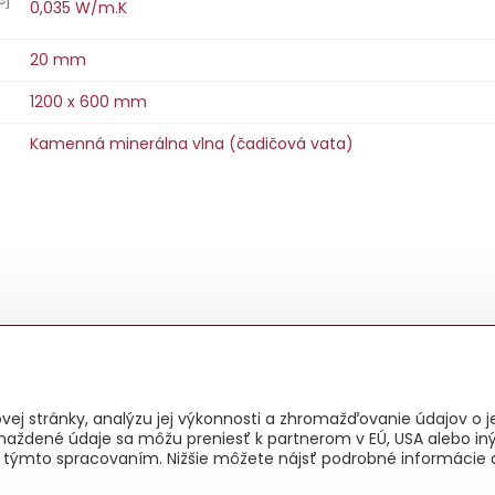
0,035 W/m.K
20 mm
1200 x 600 mm
Kamenná minerálna vlna (čadičová vata)
ej stránky, analýzu jej výkonnosti a zhromažďovanie údajov o je
maždené údaje sa môžu preniesť k partnerom v EÚ, USA alebo iný
as s týmto spracovaním. Nižšie môžete nájsť podrobné informácie 