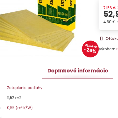
71,56 €
52,
4,60 €
Otázka
71,56 €
Výrobca:
I
26%
Doplnkové informácie
Zateplenie podlahy
11,52 m2
:
0,55 (m².K/W)
ej