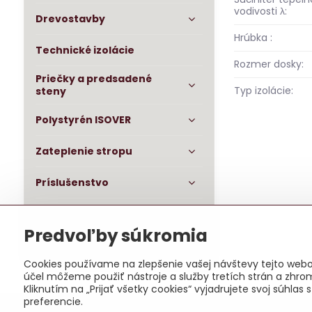
vodivosti λ:
Drevostavby
Hrúbka :
Technické izolácie
Rozmer dosky:
Priečky a predsadené
Typ izolácie:
steny
Polystyrén ISOVER
Zateplenie stropu
Príslušenstvo
OSB dosky impregnované
Predvoľby súkromia
Baumit fasáda
Cookies používame na zlepšenie vašej návštevy tejto webov
účel môžeme použiť nástroje a služby tretích strán a zhro
Kliknutím na „Prijať všetky cookies“ vyjadrujete svoj súhl
preferencie.