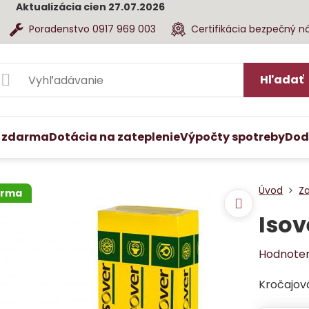
Aktualizácia cien 27.07.2026
Poradenstvo 0917 969 003
Certifikácia bezpečný n
Hľadať
 zdarma
Dotácia na zateplenie
Výpočty spotreby
Dod
Úvod
Z
arma
Isov
Hodnote
Kročajová