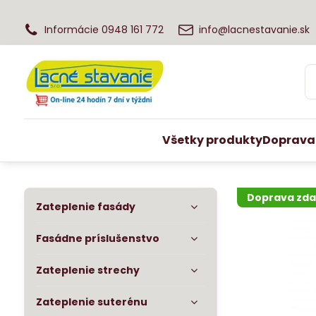
Informácie 0948 161 772
info@lacnestavanie.sk
Všetky produkty
Doprava
Doprava zd
Zateplenie fasády
Fasádne príslušenstvo
Zateplenie strechy
Zateplenie suterénu