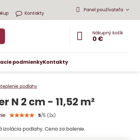
Panel používateľa
ákup
Kontakty
Nákupný košík
0 €
acie podmienky
Kontakty
ateplenie podlahy
er N 2 cm - 11,52 m²
nie
5
/
5
(
2
x)
 izolácia podlahy. Cena za balenie.