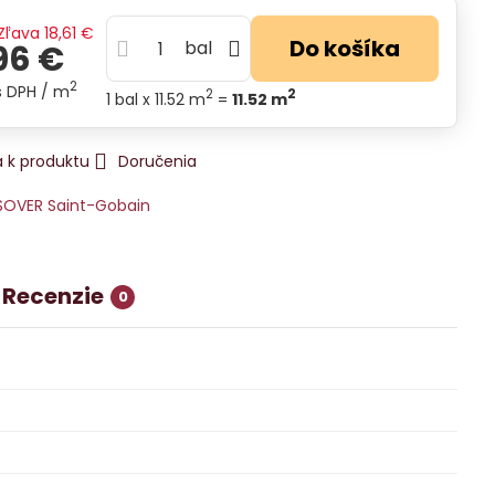
Zľava
18,61 €
Do košíka
bal
96 €
2
s DPH
/ m
2
2
1
bal
x 11.52 m
=
11.52
m
 k produktu
Doručenia
SOVER Saint-Gobain
Recenzie
0