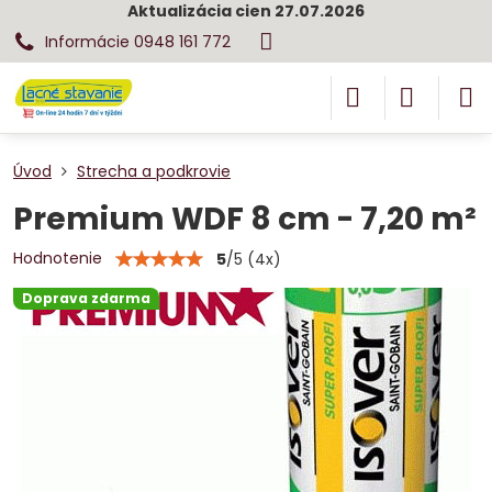
Aktualizácia cien 27.07.2026
Informácie 0948 161 772
Úvod
Strecha a podkrovie
Premium WDF 8 cm - 7,20 m²
Hodnotenie
5
/
5
(
4
x)
Doprava zdarma