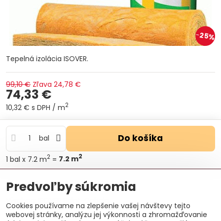
25%
Tepelná izolácia ISOVER.
99,10 €
Zľava
24,78 €
74,33 €
2
10,32 €
s DPH
/ m
Do košíka
bal
2
2
1
bal
x 7.2 m
=
7.2
m
Otázka k produktu
Doručenia
Predvoľby súkromia
Výrobca:
ISOVER Saint-Gobain
Cookies používame na zlepšenie vašej návštevy tejto
webovej stránky, analýzu jej výkonnosti a zhromažďovanie