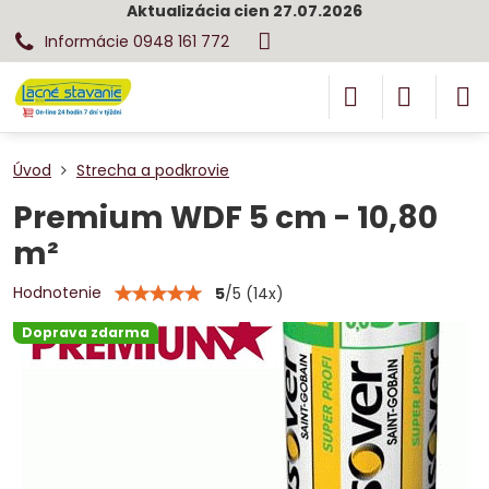
Aktualizácia cien 27.07.2026
Informácie 0948 161 772
Úvod
Strecha a podkrovie
Premium WDF 5 cm - 10,80
m²
Hodnotenie
5
/
5
(
14
x)
Doprava zdarma