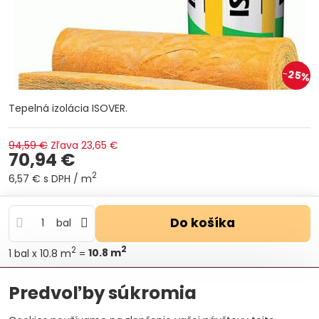
25%
Tepelná izolácia ISOVER.
94,59 €
Zľava
23,65 €
70,94 €
2
6,57 €
s DPH
/ m
Do košíka
bal
2
2
1
bal
x 10.8 m
=
10.8
m
Otázka k produktu
Doručenia
Predvoľby súkromia
Výrobca:
ISOVER Saint-Gobain