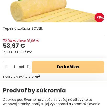
26%
Tepelná izolácia ISOVER.
72,94 €
Zľava
18,96 €
53,97 €
2
7,50 €
s DPH
/ m
Do košíka
bal
2
2
1
bal
x 7.2 m
=
7.2
m
Otázka k produktu
Doručenia
Predvoľby súkromia
Výrobca:
ISOVER Saint-Gobain
Cookies používame na zlepšenie vašej návštevy tejto
webovej stránky, analýzu jej výkonnosti a zhromažďovanie