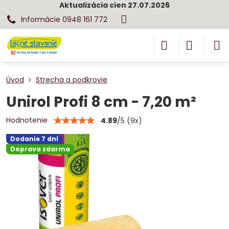
Aktualizácia cien 27.07.2026
Informácie 0948 161 772
Úvod
Strecha a podkrovie
Unirol Profi 8 cm - 7,20 m²
Hodnotenie
4.89
/
5
(
9
x)
Dodanie 7 dní
Doprava zdarma