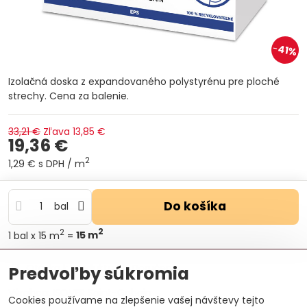
41%
Izolačná doska z expandovaného polystyrénu pre ploché
strechy. Cena za balenie.
33,21 €
Zľava
13,85 €
19,36 €
2
1,29 €
s DPH
/ m
Do košíka
bal
2
2
1
bal
x 15 m
=
15
m
Otázka k produktu
Doručenia
Predvoľby súkromia
Výrobca:
ISOVER Saint-Gobain
Cookies používame na zlepšenie vašej návštevy tejto