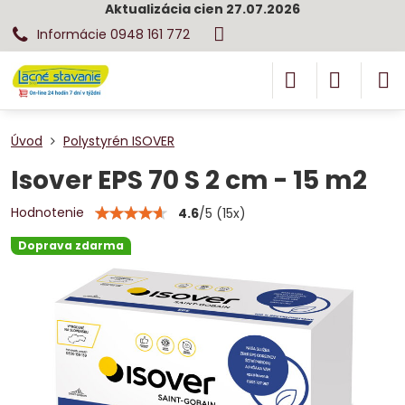
Aktualizácia cien 27.07.2026
Informácie 0948 161 772
Úvod
Polystyrén ISOVER
Isover EPS 70 S 2 cm - 15 m2
Hodnotenie
4.6
/
5
(
15
x)
Doprava zdarma