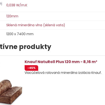
ej
0,038 W/m.K
120mm
Sklená minerálna vlna (sklená vata)
1200 x 7400 mm
tívne produkty
Knauf NatuRoll Plus 120 mm - 8,16 m²
-45%
Viacúčelová rolovaná minerálna izolácia Knauf.