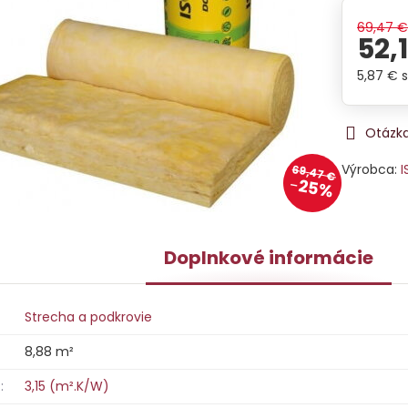
69,47 
52,
5,87 €
Otázka
Výrobca:
I
69,47 €
25%
Doplnkové informácie
Strecha a podkrovie
8,88 m²
:
3,15 (m².K/W)