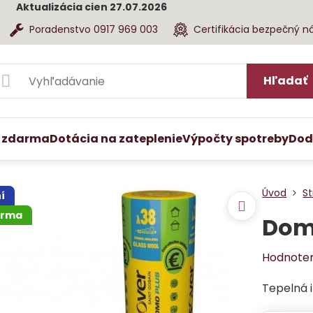
Aktualizácia cien 27.07.2026
Poradenstvo 0917 969 003
Certifikácia bezpečný n
Hľadať
 zdarma
Dotácia na zateplenie
Výpočty spotreby
Dod
Úvod
St
í
arma
Domo
Hodnote
Tepelná i