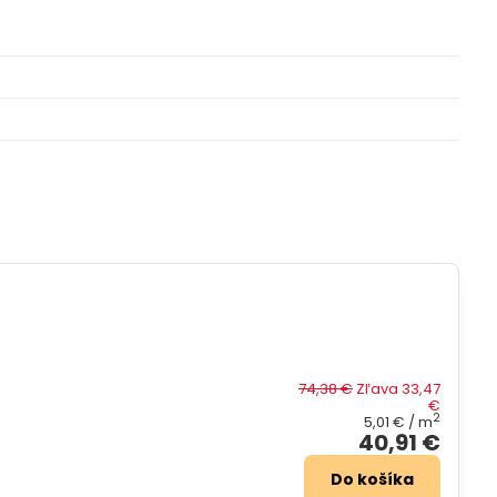
74,38 €
Zľava 33,47
€
2
5,01 €
/ m
40,91 €
Do košíka