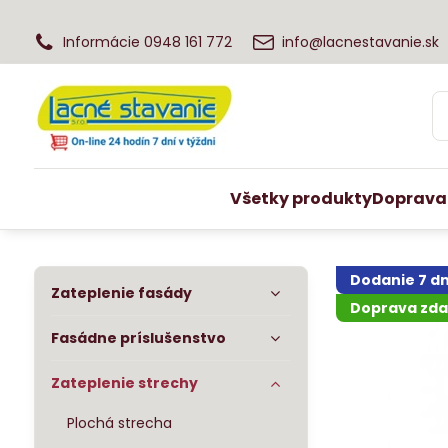
Informácie 0948 161 772
info@lacnestavanie.sk
Všetky produkty
Doprava
Dodanie 7 dn
Zateplenie fasády
Doprava zd
Fasádne príslušenstvo
Zateplenie strechy
Plochá strecha