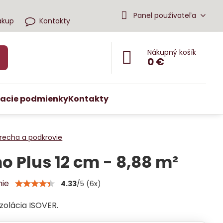
Panel používateľa
ákup
Kontakty
Nákupný košík
0 €
acie podmienky
Kontakty
recha a podkrovie
 Plus 12 cm - 8,88 m²
nie
4.33
/
5
(
6
x)
zolácia ISOVER.