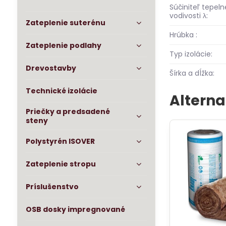
Súčiniteľ tepeln
vodivosti λ:
Zateplenie suterénu
Hrúbka :
Zateplenie podlahy
Typ izolácie:
Drevostavby
Šírka a dĺžka:
Technické izolácie
Alterna
Priečky a predsadené
steny
Polystyrén ISOVER
Zateplenie stropu
Príslušenstvo
OSB dosky impregnované