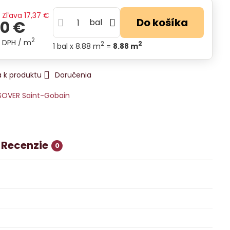
€
Zľava
17,37 €
Do košíka
bal
10 €
2
s DPH
/ m
2
2
1
bal
x 8.88 m
=
8.88
m
 k produktu
Doručenia
SOVER Saint-Gobain
Recenzie
0