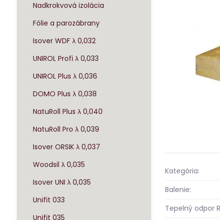
Nadkrokvová izolácia
Fólie a parozábrany
Isover WDF λ 0,032
UNIROL Profi λ 0,033
UNIROL Plus λ 0,036
DOMO Plus λ 0,038
NatuRoll Plus λ 0,040
NatuRoll Pro λ 0,039
Isover ORSIK λ 0,037
Woodsil λ 0,035
Kategória:
Isover UNI λ 0,035
Balenie:
Unifit 033
Tepelný odpor R
Unifit 035