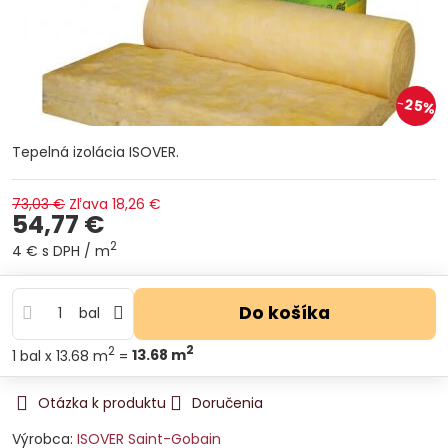
25%
Tepelná izolácia ISOVER.
73,03 €
Zľava
18,26 €
54,77 €
2
4 €
s DPH
/ m
Do košíka
bal
2
2
1
bal
x 13.68 m
=
13.68
m
Otázka k produktu
Doručenia
Výrobca:
ISOVER Saint-Gobain