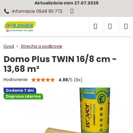
Aktualizácia cien 27.07.2026
Informácie 0948 161 772
Úvod
Strecha a podkrovie
Domo Plus TWIN 16/8 cm -
13,68 m²
Hodnotenie
4.88
/
5
(
8
x)
Dodanie 7 dní
Doprava zdarma