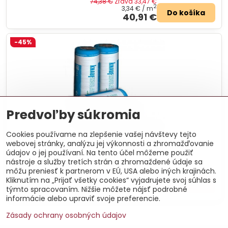
74,38 €
Zľava 33,47 €
2
3,34 €
/ m
Do košíka
40,91 €
-45%
Predvoľby súkromia
Cookies používame na zlepšenie vašej návštevy tejto
webovej stránky, analýzu jej výkonnosti a zhromažďovanie
údajov o jej používaní. Na tento účel môžeme použiť
NatuRoll Pro 80 mm - 11,52 m²
nástroje a služby tretích strán a zhromaždené údaje sa
Rolovaná minerálna izolácia Knauf.
môžu preniesť k partnerom v EÚ, USA alebo iných krajinách.
74,24 €
Zľava 33,41 €
2
3,54 €
/ m
Kliknutím na „Prijať všetky cookies“ vyjadrujete svoj súhlas s
Do košíka
40,83 €
týmto spracovaním. Nižšie môžete nájsť podrobné
informácie alebo upraviť svoje preferencie.
Zásady ochrany osobných údajov