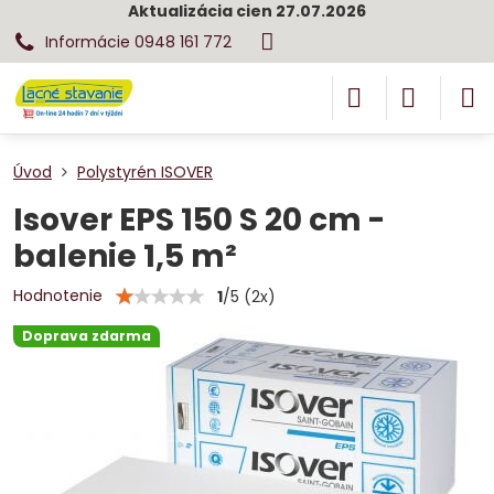
Aktualizácia cien 27.07.2026
Informácie 0948 161 772
Úvod
Polystyrén ISOVER
Isover EPS 150 S 20 cm -
balenie 1,5 m²
Hodnotenie
1
/
5
(
2
x)
Doprava zdarma