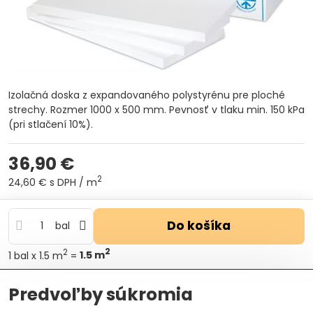
Izolačná doska z expandovaného polystyrénu pre ploché
strechy. Rozmer 1000 x 500 mm. Pevnosť v tlaku min. 150 kPa
(pri stlačení 10%).
36,90 €
2
24,60 €
s DPH
/ m
Do košíka
bal
2
2
1
bal
x 1.5 m
=
1.5
m
Otázka k produktu
Doručenia
Predvoľby súkromia