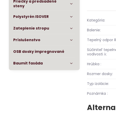
Priečky a predsadené
steny
Polystyrén ISOVER
Kategória:
Zateplenie stropu
Balenie:
Tepelný odpor R
Príslušenstvo
Súčiniteľ tepeln
OSB dosky impregnované
vodivosti λ:
Baumit fasáda
Hrúbka :
Rozmer dosky:
Typ izolácie:
Poznámka :
Alterna