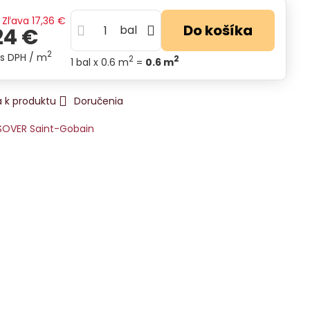
Zľava
17,36 €
Do košíka
bal
24 €
2
s DPH
/ m
2
2
1
bal
x 0.6 m
=
0.6
m
 k produktu
Doručenia
SOVER Saint-Gobain