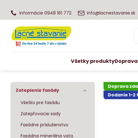
Informácie 0948 161 772
info@lacnestavanie.sk
Všetky produkty
Doprava
Doprava zd
Zateplenie fasády
Dodanie 1-2
Všetko pre fasádu
Zatepľovacie sady
Fasádne príslušenstvo
Fasádna minerálna vata