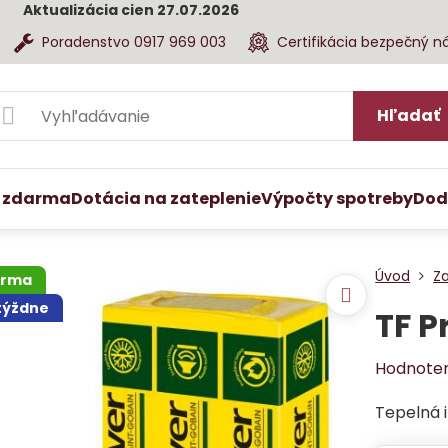
Aktualizácia cien 27.07.2026
Poradenstvo 0917 969 003
Certifikácia bezpečný n
Hľadať
 zdarma
Dotácia na zateplenie
Výpočty spotreby
Dod
Úvod
Z
arma
 týždne
TF P
Hodnote
Tepelná i