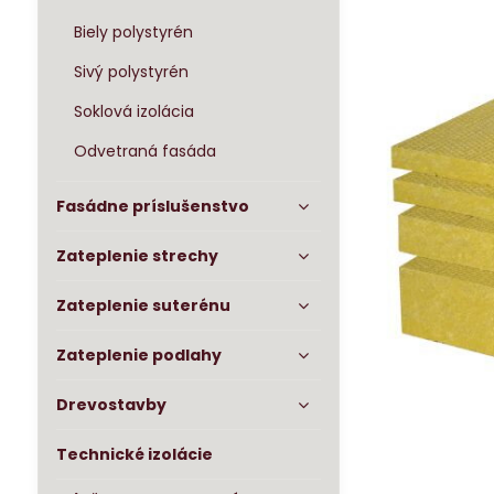
Biely polystyrén
Sivý polystyrén
Soklová izolácia
Odvetraná fasáda
Fasádne príslušenstvo
Zateplenie strechy
Zateplenie suterénu
Zateplenie podlahy
Drevostavby
Technické izolácie