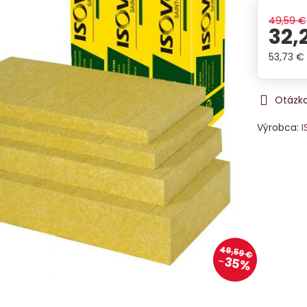
49,59 €
32,
53,73 €
Otázka
Výrobca:
I
49,59 €
35%