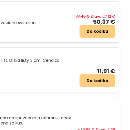
77,49 €
Zľava 27,12 €
50,37 €
ovacieho systému.
Do košíka
líšt. Dĺžka lišty 3 cm. Cena za
11,91 €
Do košíka
ninou na spevnenie a ochranu rohov.
ena za kus.
od 0,96 €
Zľava 0,29