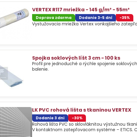
VERTEX R117 mriežka - 145 g/m² - 55m²
Doprava zdarma
Dodanie 3-5 dní
-35%
Vystužovacia mriežka Vertex vonkajšieho zatepľ
Spojka soklových líšt 3 cm - 100 ks
Profil pre jednoduché a rýchle spojenie soklových 
balenie.
LK PVC rohová lišta s tkaninou VERTEX
Dodanie 3 dni
-30%
Rohová lišta PVC so sklovláknitou výstužnou tka
V kontaktnom zatepľovacom systéme – ETICS. C