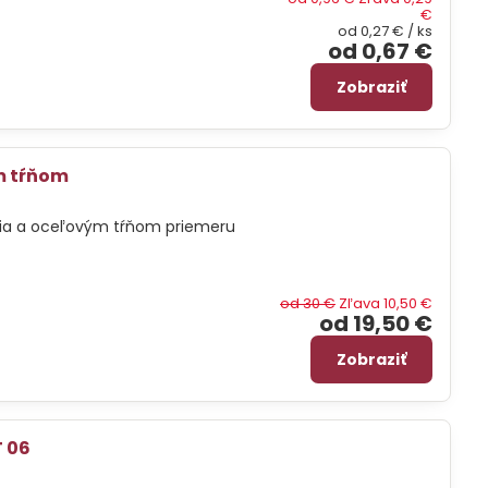
€
od 0,27 €
/ ks
od 0,67 €
Zobraziť
m tŕňom
nia a oceľovým tŕňom priemeru
od 30 €
Zľava 10,50 €
od 19,50 €
Zobraziť
T 06