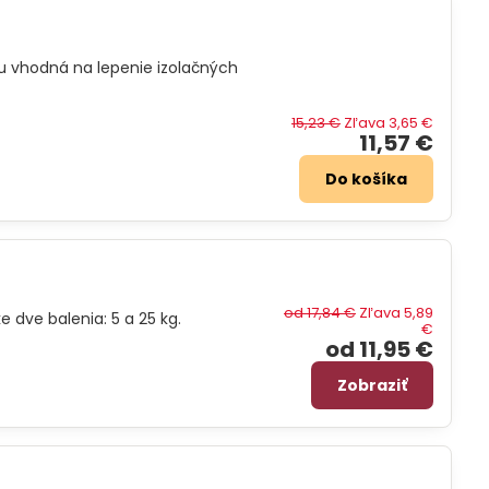
 vhodná na lepenie izolačných
15,23 €
Zľava 3,65 €
11,57 €
Do košíka
od 17,84 €
Zľava 5,89
 dve balenia: 5 a 25 kg.
€
od 11,95 €
Zobraziť