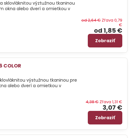
 sklovláknitou výztužnou tkaninou
om okna alebo dverí a omietkou v
od 2,64 €
Zľava 0,79
€
od 1,85 €
Zobraziť
06 COLOR
sklovláknitou výstužnou tkaninou pre
na alebo dverí a omietkou v
4,38 €
Zľava 1,31 €
3,07 €
Zobraziť