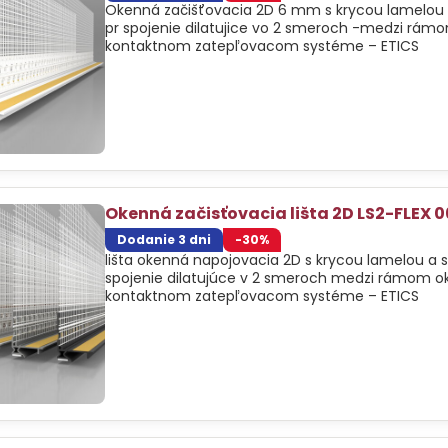
Okenná začišťovacia 2D 6 mm s krycou lamelou a
pr spojenie dilatujice vo 2 smeroch -medzi rám
kontaktnom zatepľovacom systéme – ETICS
Okenná začisťovacia lišta 2D LS2-FLEX 
Dodanie 3 dni
-30%
lišta okenná napojovacia 2D s krycou lamelou a 
spojenie dilatujúce v 2 smeroch medzi rámom ok
kontaktnom zatepľovacom systéme – ETICS