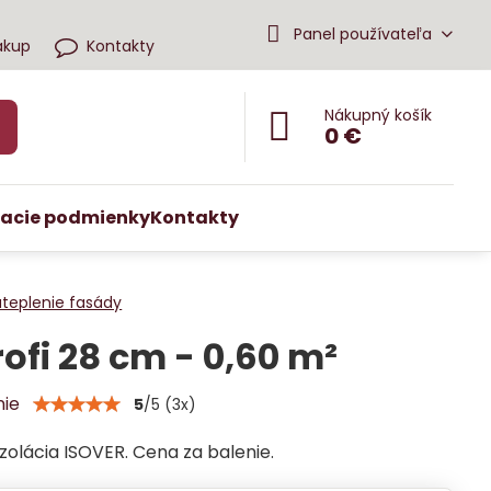
Panel používateľa
ákup
Kontakty
Nákupný košík
0 €
acie podmienky
Kontakty
ateplenie fasády
rofi 28 cm - 0,60 m²
nie
5
/
5
(
3
x)
zolácia ISOVER. Cena za balenie.