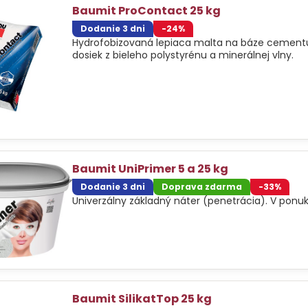
Baumit ProContact 25 kg
Dodanie 3 dni
-24%
Hydrofobizovaná lepiaca malta na báze cementu
dosiek z bieleho polystyrénu a minerálnej vlny.
Baumit UniPrimer 5 a 25 kg
Dodanie 3 dni
Doprava zdarma
-33%
Univerzálny základný náter (penetrácia). V ponuke
Baumit SilikatTop 25 kg