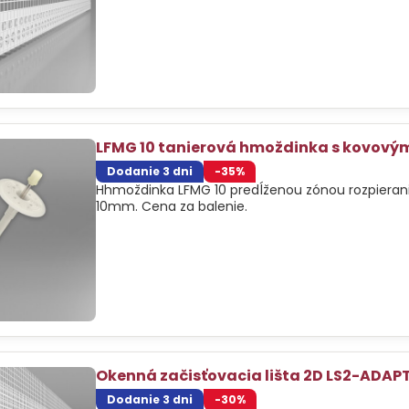
LFMG 10 tanierová hmoždinka s kovový
Dodanie 3 dni
-35%
Hhmoždinka LFMG 10 predĺženou zónou rozpiera
10mm. Cena za balenie.
Okenná začisťovacia lišta 2D LS2-ADAP
Dodanie 3 dni
-30%