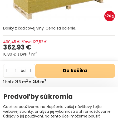
26%
Dosky z čadičovej vlny. Cena za balenie.
490,45 €
Zľava
127,52 €
362,93 €
2
16,80 €
s DPH
/ m
Do košíka
bal
2
2
1
bal
x 21.6 m
=
21.6
m
Otázka k produktu
Doručenia
Predvoľby súkromia
Výrobca:
ISOVER Saint-Gobain
Cookies používame na zlepšenie vašej návštevy tejto
webovej stránky, analýzu jej výkonnosti a zhromažďovanie
údajov o jej používaní. Na tento účel môžeme použiť