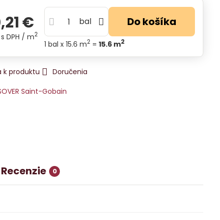
,21 €
Do košíka
bal
2
s DPH
/ m
2
2
1
bal
x 15.6 m
=
15.6
m
 k produktu
Doručenia
SOVER Saint-Gobain
Recenzie
0