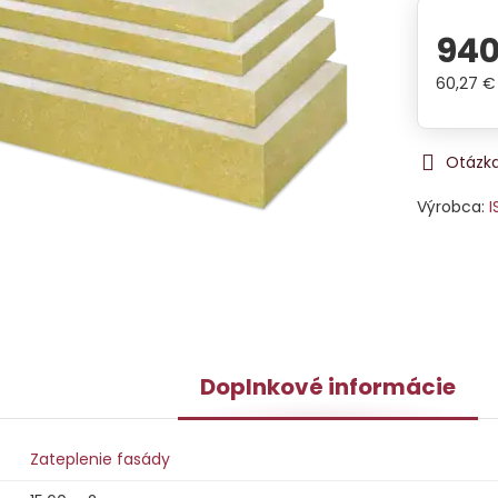
940
60,27 €
Otázka
Výrobca:
I
Doplnkové informácie
Zateplenie fasády