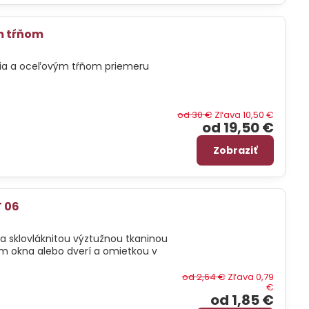
m tŕňom
nia a oceľovým tŕňom priemeru
od 30 €
Zľava 10,50 €
od 19,50 €
Zobraziť
T 06
 sklovláknitou výztužnou tkaninou
om okna alebo dverí a omietkou v
od 2,64 €
Zľava 0,79
€
od 1,85 €