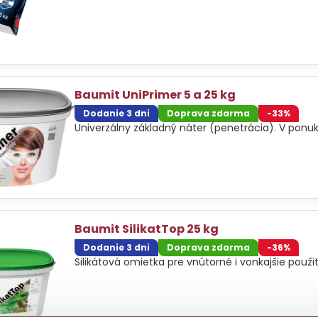
Baumit UniPrimer 5 a 25 kg
Dodanie 3 dni
Doprava zdarma
-33%
Univerzálny základný náter (penetrácia). V ponuke
Baumit SilikatTop 25 kg
Dodanie 3 dni
Doprava zdarma
-36%
Silikátová omietka pre vnútorné i vonkajšie použit