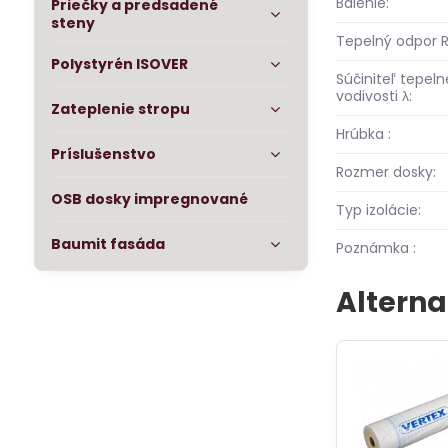
Balenie:
Priečky a predsadené
steny
Tepelný odpor R
Polystyrén ISOVER
Súčiniteľ tepeln
vodivosti λ:
Zateplenie stropu
Hrúbka :
Príslušenstvo
Rozmer dosky:
OSB dosky impregnované
Typ izolácie:
Baumit fasáda
Poznámka :
Alterna