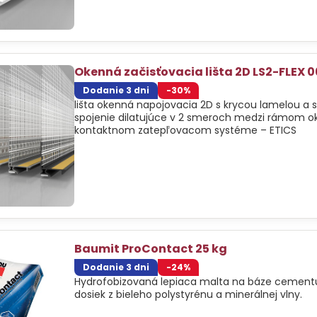
Okenná začisťovacia lišta 2D LS2-FLEX 
Dodanie 3 dni
-30%
lišta okenná napojovacia 2D s krycou lamelou a 
spojenie dilatujúce v 2 smeroch medzi rámom ok
kontaktnom zatepľovacom systéme – ETICS
Baumit ProContact 25 kg
Dodanie 3 dni
-24%
Hydrofobizovaná lepiaca malta na báze cementu
dosiek z bieleho polystyrénu a minerálnej vlny.