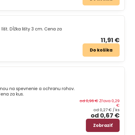
líšt. Dĺžka lišty 3 cm. Cena za
11,91 €
Do košíka
ninou na spevnenie a ochranu rohov.
ena za kus.
od 0,96 €
Zľava 0,29
€
od 0,27 €
/ ks
od 0,67 €
Zobraziť