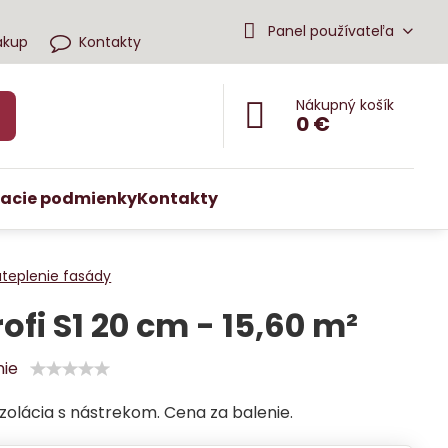
Panel používateľa
ákup
Kontakty
Nákupný košík
0 €
acie podmienky
Kontakty
ateplenie fasády
rofi S1 20 cm - 15,60 m²
nie
zolácia s nástrekom. Cena za balenie.