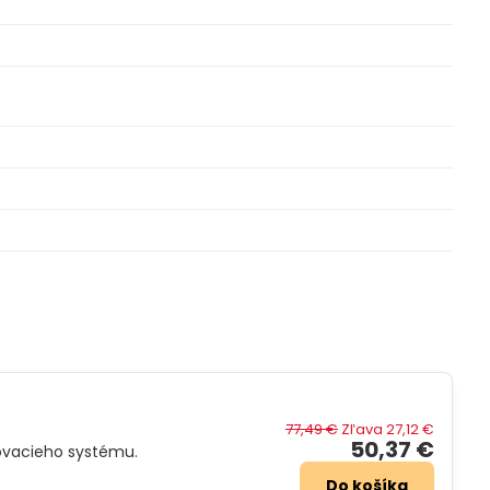
77,49 €
Zľava 27,12 €
50,37 €
ovacieho systému.
Do košíka