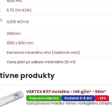
15,60 m2
:
5,70 (m².K/W)
ej
0,035 W/m.K
200mm
1000 x 600 mm
Kamenná minerálna vlna (čadičová vata)
Cena platí pri odbere minimálne 20 m3
tívne produkty
VERTEX R117 mriežka - 145 g/m² - 55m²
Doprava zdarma
Dodanie 3-5 dní
-35%
Vystužovacia mriežka Vertex vonkajšieho zatepľ