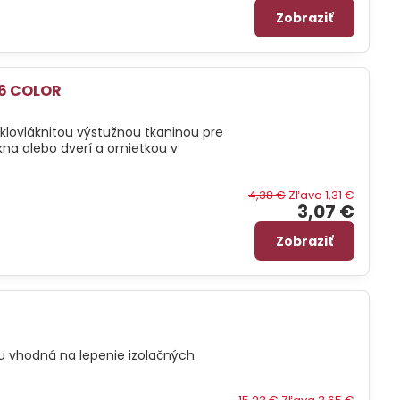
Zobraziť
06 COLOR
sklovláknitou výstužnou tkaninou pre
na alebo dverí a omietkou v
4,38 €
Zľava 1,31 €
3,07 €
Zobraziť
 vhodná na lepenie izolačných