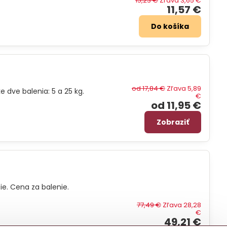
15,23 €
Zľava 3,65 €
11,57 €
Do košíka
od 17,84 €
Zľava 5,89
 dve balenia: 5 a 25 kg.
€
od 11,95 €
Zobraziť
ie. Cena za balenie.
77,49 €
Zľava 28,28
€
49,21 €