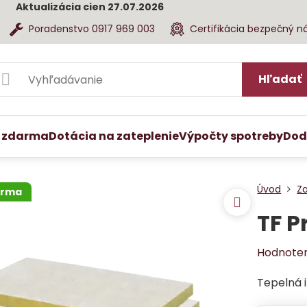
Aktualizácia cien 27.07.2026
Poradenstvo 0917 969 003
Certifikácia bezpečný n
Hľadať
 zdarma
Dotácia na zateplenie
Výpočty spotreby
Dod
Úvod
Z
arma
TF P
Hodnote
Tepelná i