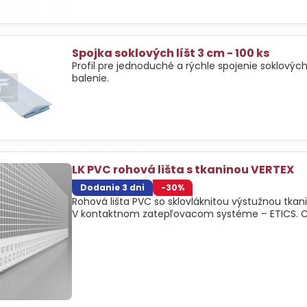
Spojka soklových líšt 3 cm - 100 ks
Profil pre jednoduché a rýchle spojenie soklových 
balenie.
LK PVC rohová lišta s tkaninou VERTEX
Dodanie 3 dni
-30%
Rohová lišta PVC so sklovláknitou výstužnou tka
V kontaktnom zatepľovacom systéme – ETICS. C