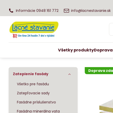
Informácie 0948 161 772
info@lacnestavanie.sk
Všetky produkty
Doprava
Doprava zd
Zateplenie fasády
Všetko pre fasádu
Zatepľovacie sady
Fasádne príslušenstvo
Fasádna minerálna vata