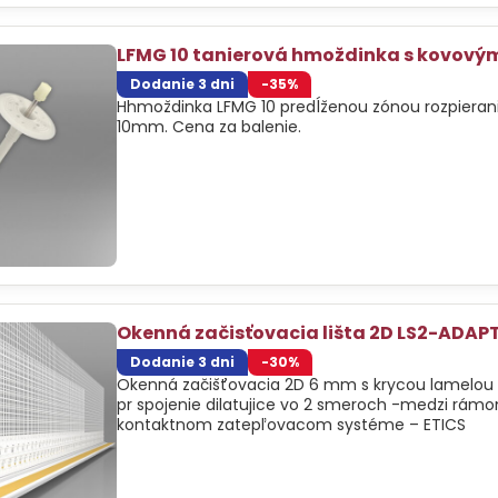
LFMG 10 tanierová hmoždinka s kovový
Dodanie 3 dni
-35%
Hhmoždinka LFMG 10 predĺženou zónou rozpiera
10mm. Cena za balenie.
Okenná začisťovacia lišta 2D LS2-ADAP
Dodanie 3 dni
-30%
Okenná začišťovacia 2D 6 mm s krycou lamelou a
pr spojenie dilatujice vo 2 smeroch -medzi rám
kontaktnom zatepľovacom systéme – ETICS