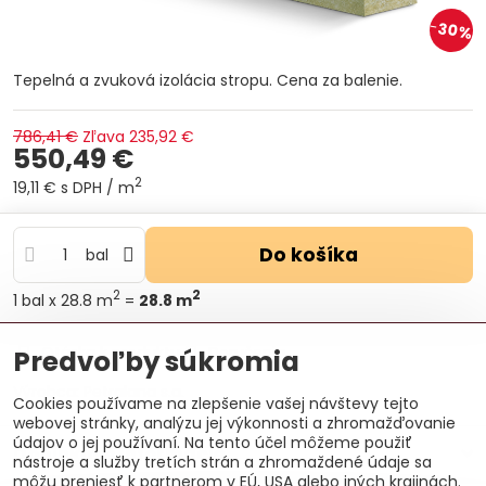
30%
Tepelná a zvuková izolácia stropu. Cena za balenie.
786,41 €
Zľava
235,92 €
550,49 €
2
19,11 €
s DPH
/ m
Do košíka
bal
2
2
1
bal
x 28.8 m
=
28.8
m
Otázka k produktu
Doručenia
Predvoľby súkromia
Výrobca:
Petralana s.a.
Cookies používame na zlepšenie vašej návštevy tejto
webovej stránky, analýzu jej výkonnosti a zhromažďovanie
údajov o jej používaní. Na tento účel môžeme použiť
Doplnkové informácie
nástroje a služby tretích strán a zhromaždené údaje sa
môžu preniesť k partnerom v EÚ, USA alebo iných krajinách.