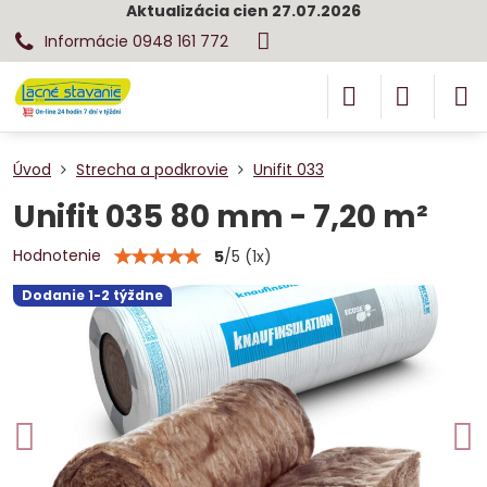
Aktualizácia cien 27.07.2026
Informácie 0948 161 772
Úvod
Strecha a podkrovie
Unifit 033
Unifit 035 80 mm - 7,20 m²
Hodnotenie
5
/
5
(
1
x)
Dodanie 1-2 týždne