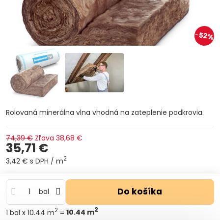
52%
Rolovaná minerálna vlna vhodná na zateplenie podkrovia.
74,39 €
Zľava
38,68 €
35,71 €
2
3,42 €
s DPH
/ m
Do košíka
bal
2
2
1
bal
x 10.44 m
=
10.44
m