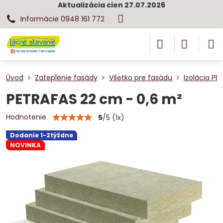
Aktualizácia cien 27.07.2026
Informácie 0948 161 772
Úvod
Zateplenie fasády
Všetko pre fasádu
Izolácia PE
PETRAFAS 22 cm - 0,6 m²
Hodnotenie
5
/
5
(
1
x)
Dodanie 1-2týždne
NOVINKA