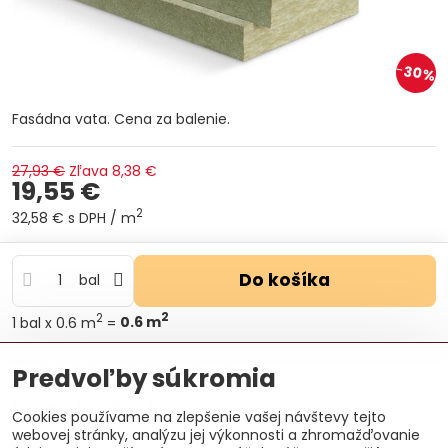
30%
Fasádna vata. Cena za balenie.
27,93 €
Zľava
8,38 €
19,55 €
2
32,58 €
s DPH
/ m
Do košíka
bal
2
2
1
bal
x 0.6 m
=
0.6
m
Otázka k produktu
Doručenia
Predvoľby súkromia
Výrobca:
Petralana s.a.
Cookies používame na zlepšenie vašej návštevy tejto
webovej stránky, analýzu jej výkonnosti a zhromažďovanie