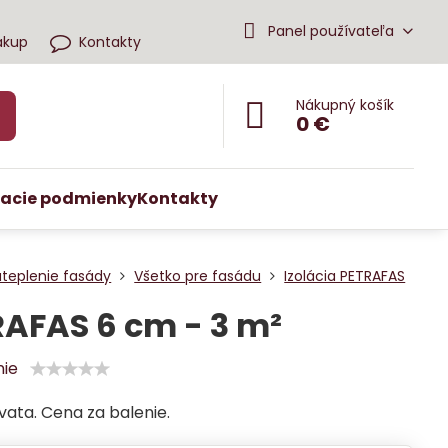
Panel používateľa
ákup
Kontakty
Nákupný košík
0 €
acie podmienky
Kontakty
ateplenie fasády
Všetko pre fasádu
Izolácia PETRAFAS
AFAS 6 cm - 3 m²
nie
vata. Cena za balenie.