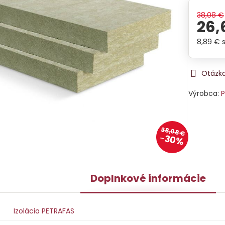
38,08 €
26,
8,89 €
Otázka
Výrobca:
P
38,08 €
30%
Doplnkové informácie
Izolácia PETRAFAS