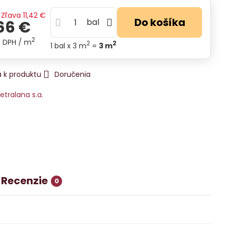
Zľava
11,42 €
Do košíka
bal
66 €
2
s DPH
/ m
2
2
1
bal
x 3 m
=
3
m
 k produktu
Doručenia
etralana s.a.
Recenzie
0