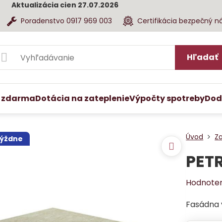
Aktualizácia cien 27.07.2026
Poradenstvo 0917 969 003
Certifikácia bezpečný n
Hľadať
 zdarma
Dotácia na zateplenie
Výpočty spotreby
Dod
Úvod
Z
týždne
PETR
Hodnote
Fasádna 