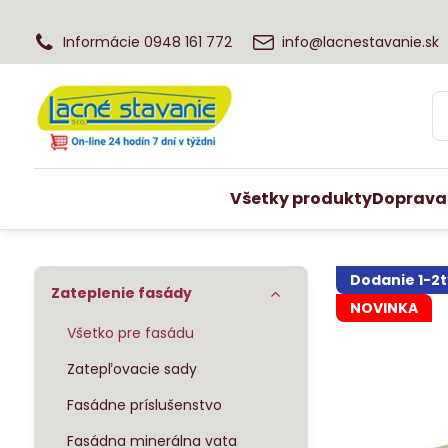
Informácie 0948 161 772
info@lacnestavanie.sk
Všetky produkty
Doprava
Dodanie 1-2
Zateplenie fasády
NOVINKA
Všetko pre fasádu
Zatepľovacie sady
Fasádne príslušenstvo
Fasádna minerálna vata