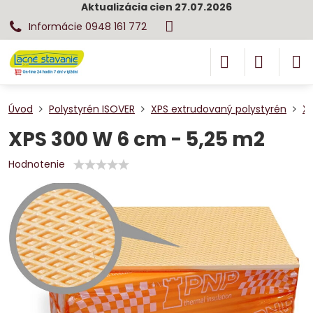
Aktualizácia cien 27.07.2026
Informácie 0948 161 772
Úvod
Polystyrén ISOVER
XPS extrudovaný polystyrén
X
XPS 300 W 6 cm - 5,25 m2
Hodnotenie