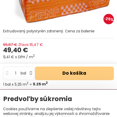
25%
Extrudovaný polystyrén zdrsnený. Cena za balenie
65,87 €
Zľava
16,47 €
49,40 €
2
9,41 €
s DPH
/ m
Do košíka
bal
2
2
1
bal
x 5.25 m
=
5.25
m
Otázka k produktu
Doručenia
Predvoľby súkromia
Výrobca:
PNP Orange Kft
Cookies používame na zlepšenie vašej návštevy tejto
webovej stránky, analýzu jej výkonnosti a zhromažďovanie