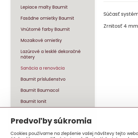
Lepiace malty Baumit
Súčasť systém
Fasádne omietky Baumit
Zrnitosť 4 mm
Vnútorné farby Baumit
Mozaikové omietky
Lazúrové a lesklé dekoračné
nátery
Sanácia a renovácia
Baumit príslušenstvo
Baumit Baumacol
Baumit Ionit
Baumit Klima
Predvoľby súkromia
Sady zateplenia
Cookies používame na zlepšenie vašej návštevy tejto webov