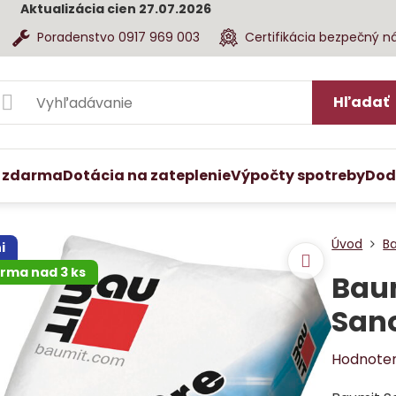
Aktualizácia cien 27.07.2026
Poradenstvo 0917 969 003
Certifikácia bezpečný n
Hľadať
 zdarma
Dotácia na zateplenie
Výpočty spotreby
Dod
Úvod
B
i
rma nad 3 ks
Bau
San
Hodnote