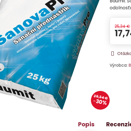
Baumit S
odolnosťo
25,34 €
17,
Otázka
Výrobca:
B
25,34 €
30%
Popis
Recenzi