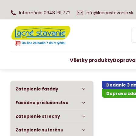
Informácie 0948 161 772
info@lacnestavanie.sk
Všetky produkty
Doprava
Dodanie 3 dn
Zateplenie fasády
Doprava zda
Fasádne príslušenstvo
Zateplenie strechy
Zateplenie suterénu