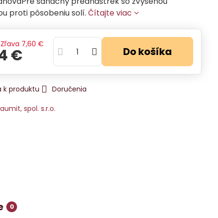
anovaPre sanačný prednástrek so zvýšenou
u proti pôsobeniu solí.
Čítajte viac
Zľava
7,60 €
Do košíka
74 €
 k produktu
Doručenia
aumit, spol. s.r.o.
e
0