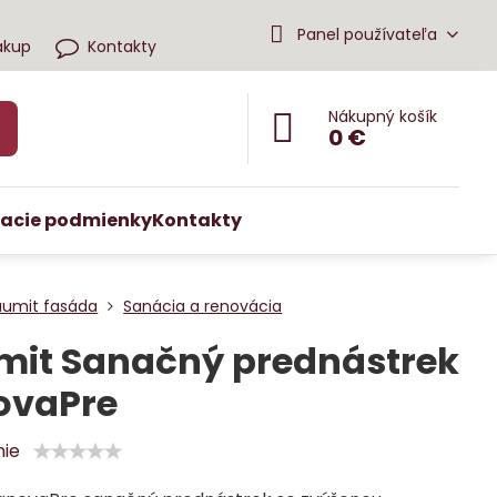
Panel používateľa
ákup
Kontakty
Nákupný košík
0 €
acie podmienky
Kontakty
aumit fasáda
Sanácia a renovácia
mit Sanačný prednástrek
ovaPre
nie