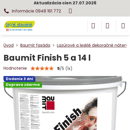
Aktualizácia cien 27.07.2026
Informácie 0948 161 772
Úvod
Baumit fasáda
Lazúrové a lesklé dekoračné nátery
Baumit Finish 5 a 14 l
Hodnotenie
5
/
5
(
1
x)
Dodanie 3 dni
Doprava zdarma