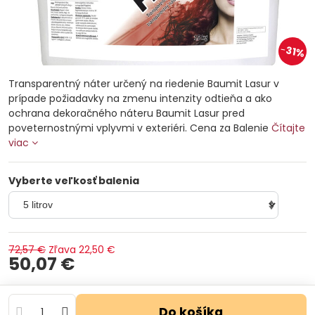
31%
Transparentný náter určený na riedenie Baumit Lasur v
prípade požiadavky na zmenu intenzity odtieňa a ako
ochrana dekoračného náteru Baumit Lasur pred
poveternostnými vplyvmi v exteriéri. Cena za Balenie
Čítajte
viac
Vyberte veľkosť balenia
72,57 €
Zľava
22,50 €
50,07 €
Do košíka