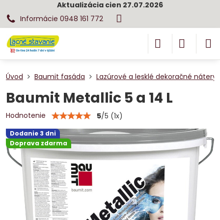
Aktualizácia cien 27.07.2026
Informácie 0948 161 772
Úvod
Baumit fasáda
Lazúrové a lesklé dekoračné nátery
Baumit Metallic 5 a 14 L
Hodnotenie
5
/
5
(
1
x)
Dodanie 3 dni
Doprava zdarma