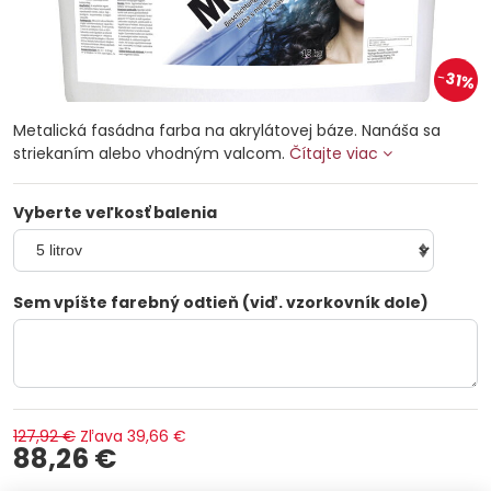
31%
Metalická fasádna farba na akrylátovej báze. Nanáša sa
striekaním alebo vhodným valcom.
Čítajte viac
Vyberte veľkosť balenia
Sem vpíšte farebný odtieň (viď. vzorkovník dole)
127,92 €
Zľava
39,66 €
88,26 €