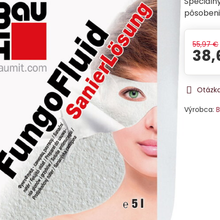
Špeciálny
pôsobeni
55,97 €
38,
Otázka
Výrobca:
B