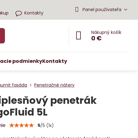
Panel používateľa
ákup
Kontakty
Nákupný košík
0 €
acie podmienky
Kontakty
aumit fasáda
Penetračné nátery
iplesňový penetrák
oFluid 5L
nie
5
/
5
(
1
x)