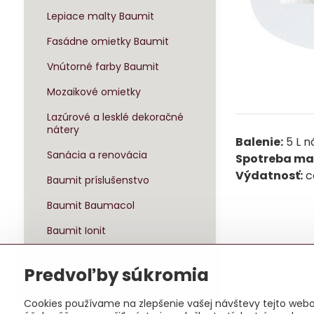
Lepiace malty Baumit
Fasádne omietky Baumit
Vnútorné farby Baumit
Mozaikové omietky
Lazúrové a lesklé dekoračné
nátery
Balenie:
5 L 
Sanácia a renovácia
Spotreba mat
Výdatnosť:
c
Baumit príslušenstvo
Baumit Baumacol
Baumit Ionit
Baumit Klima
Predvoľby súkromia
Sady zateplenia
Cookies používame na zlepšenie vašej návštevy tejto webov