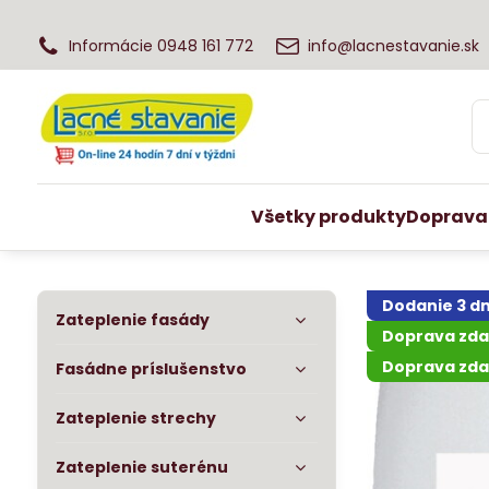
Informácie 0948 161 772
info@lacnestavanie.sk
Všetky produkty
Doprava
Dodanie 3 dn
Zateplenie fasády
Doprava zd
Doprava zda
Fasádne príslušenstvo
Zateplenie strechy
Zateplenie suterénu