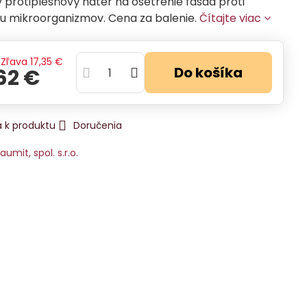
 protiplesňový náter na ošetrenie fasád proti
u mikroorganizmov. Cena za balenie.
Čítajte viac
Zľava
17,35 €
Do košíka
62 €
 k produktu
Doručenia
aumit, spol. s.r.o.