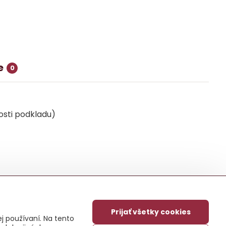
e
0
vosti podkladu)
Prijať všetky cookies
j používaní. Na tento