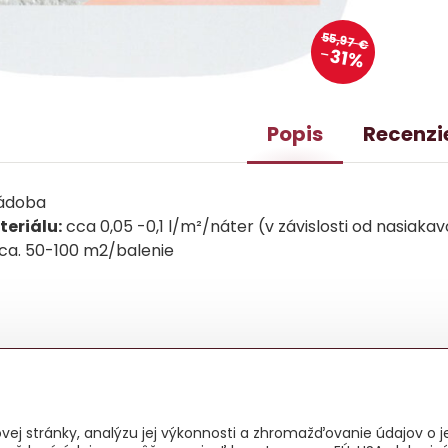
55,97 €
31%
Popis
Recenzi
nádoba
eriálu:
cca 0,05 -0,1 l/m²/náter (v závislosti od nasiaka
ca. 50-100 m2/balenie
ej stránky, analýzu jej výkonnosti a zhromažďovanie údajov o je