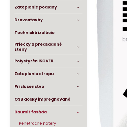
Zateplenie podlahy
Drevostavby
Technické izolácie
Priečky a predsadené
steny
Polystyrén ISOVER
Zateplenie stropu
Príslušenstvo
OSB dosky impregnované
Baumit fasáda
Penetračné nátery