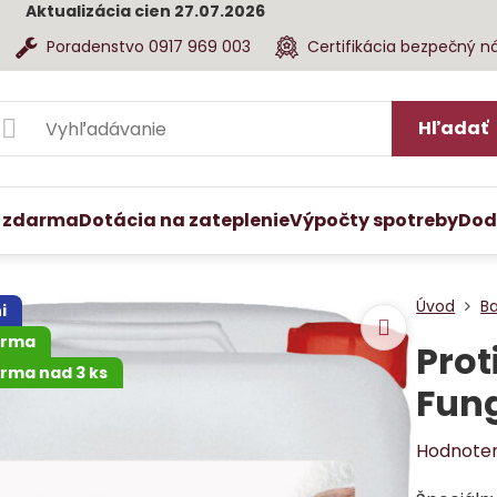
Aktualizácia cien 27.07.2026
Poradenstvo 0917 969 003
Certifikácia bezpečný n
Hľadať
 zdarma
Dotácia na zateplenie
Výpočty spotreby
Dod
Úvod
B
i
arma
Prot
rma nad 3 ks
Fung
Hodnote