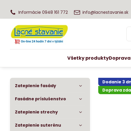
Informácie 0948 161 772
info@lacnestavanie.sk
Všetky produkty
Doprava
Dodanie 3 dn
Zateplenie fasády
Doprava zd
Fasádne príslušenstvo
Zateplenie strechy
Zateplenie suterénu