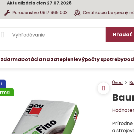
Aktualizácia cien 27.07.2026
Poradenstvo 0917 969 003
Certifikácia bezpečný n
Hľadať
 zdarma
Dotácia na zateplenie
Výpočty spotreby
Dod
Úvod
B
i
arma
Baum
Hodnote
Prírodne 
a strojo