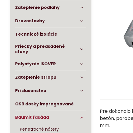
Zateplenie podlahy
Drevostavby
Technické izolácie
Priečky a predsadené
steny
Polystyrén ISOVER
Zateplenie stropu
Príslušenstvo
OSB dosky impregnované
Pre dokonalo 
Baumit fasáda
betón, parobet
mm.
Penetračné nátery