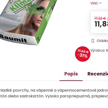
viac
17,22 €
11,
Otázka
Výrobca:
B
17,22 €
31%
Popis
Recenzi
hladké povrchy, na vápenné a vápennocementové jadrov
ón alebo sadrokartón. Vysoko paropriepustná, prispieva k