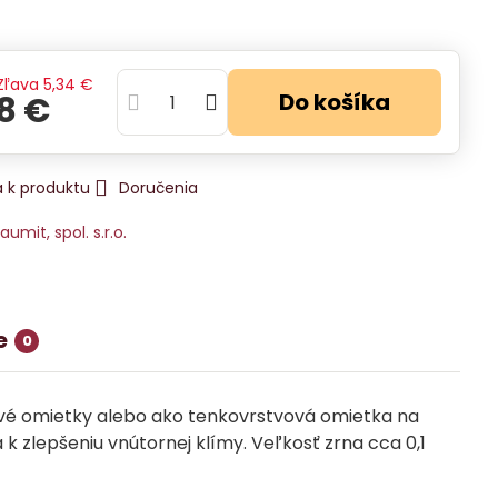
Zľava
5,34 €
Do košíka
88 €
 k produktu
Doručenia
aumit, spol. s.r.o.
e
0
é omietky alebo ako tenkovrstvová omietka na
 zlepšeniu vnútornej klímy. Veľkosť zrna cca 0,1