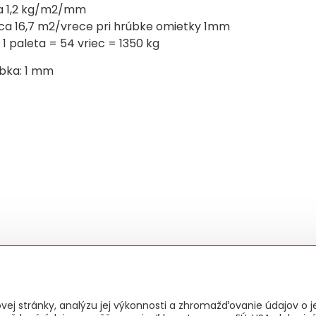
ca 1,2 kg/m2/mm
cca 16,7 m2/vrece pri hrúbke omietky 1mm
, 1 paleta = 54 vriec = 1350 kg
bka: 1 mm
ej stránky, analýzu jej výkonnosti a zhromažďovanie údajov o je