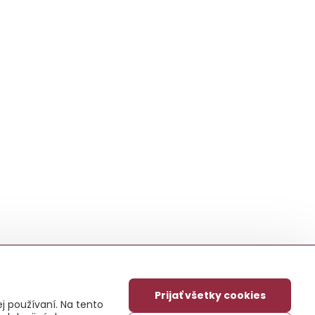
Prijať všetky cookies
j používaní. Na tento