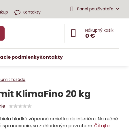
Panel používateľa
ákup
Kontakty
Nákupný košík
0 €
acie podmienky
Kontakty
aumit fasáda
it KlimaFino 20 kg
nie
biela hladká vápenná omietka do interiéru. Na ručné
vé spracovanie, so zahladeným povrchom.
Čítajte