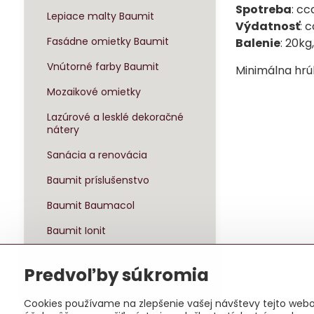
Spotreba
: c
Lepiace malty Baumit
Výdatnosť
: 
Fasádne omietky Baumit
Balenie
: 20kg
Vnútorné farby Baumit
Minimálna hrú
Mozaikové omietky
Lazúrové a lesklé dekoračné
nátery
Sanácia a renovácia
Baumit príslušenstvo
Baumit Baumacol
Baumit Ionit
Baumit Klima
Predvoľby súkromia
Sady zateplenia
Cookies používame na zlepšenie vašej návštevy tejto webov