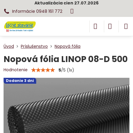
Aktualizácia cien 27.07.2026
Informácie 0948 161 772
Úvod
Príslušenstvo
Nopová fólia
Nopová fólia LINOP 08-D 500
Hodnotenie
5
/
5
(
1
x)
Dodanie 3 dni