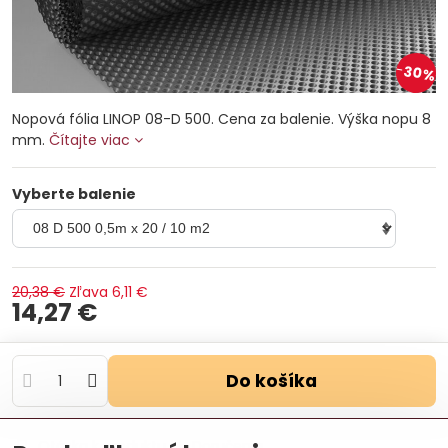
30%
Nopová fólia LINOP 08-D 500. Cena za balenie. Výška nopu 8
mm.
Čítajte viac
Vyberte balenie
20,38 €
Zľava
6,11 €
14,27 €
Do košíka
Otázka k produktu
Doručenia