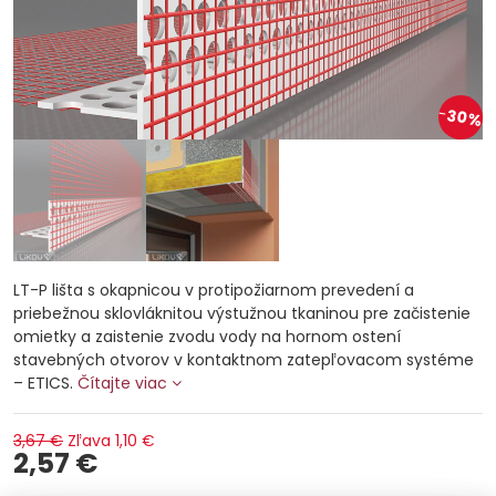
30%
LT-P lišta s okapnicou v protipožiarnom prevedení a
priebežnou sklovláknitou výstužnou tkaninou pre začistenie
omietky a zaistenie zvodu vody na hornom ostení
stavebných otvorov v kontaktnom zatepľovacom systéme
– ETICS.
Čítajte viac
3,67 €
Zľava
1,10 €
2,57 €