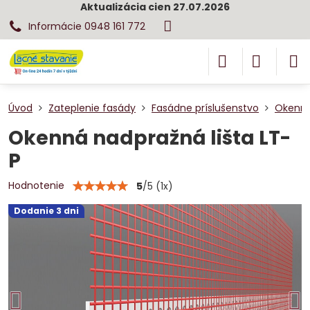
Aktualizácia cien 27.07.2026
Informácie 0948 161 772
Úvod
Zateplenie fasády
Fasádne príslušenstvo
Okenný 
Okenná nadpražná lišta LT-
P
Hodnotenie
5
/
5
(
1
x)
Dodanie 3 dni