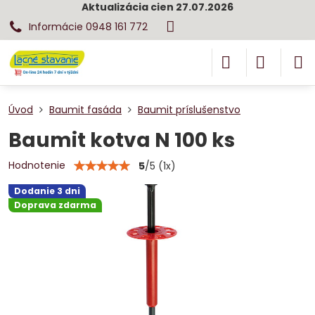
Aktualizácia cien 27.07.2026
Informácie 0948 161 772
Úvod
Baumit fasáda
Baumit príslušenstvo
Baumit kotva N 100 ks
Hodnotenie
5
/
5
(
1
x)
Dodanie 3 dni
Doprava zdarma