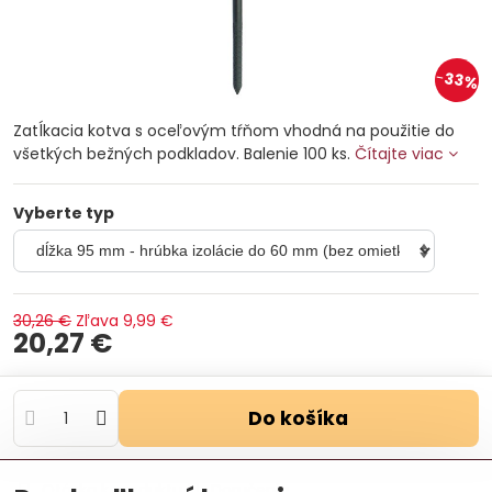
33%
Zatĺkacia kotva s oceľovým tŕňom vhodná na použitie do
všetkých bežných podkladov. Balenie 100 ks.
Čítajte viac
Vyberte typ
30,26 €
Zľava
9,99 €
20,27 €
Do košíka
Otázka k produktu
Doručenia