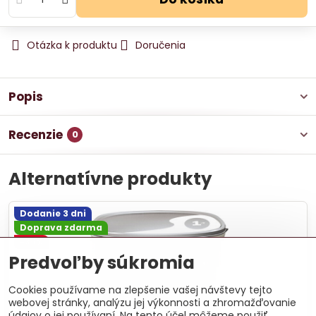
Otázka k produktu
Doručenia
Popis
Recenzie
0
Alternatívne produkty
Dodanie 3 dni
Doprava zdarma
-36%
Predvoľby súkromia
Cookies používame na zlepšenie vašej návštevy tejto
webovej stránky, analýzu jej výkonnosti a zhromažďovanie
Penetrák Baumit CrystalActivator
údajov o jej používaní. Na tento účel môžeme použiť