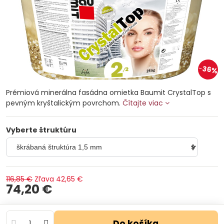
36%
Prémiová minerálna fasádna omietka Baumit CrystalTop s
pevným kryštalickým povrchom.
Čítajte viac
Vyberte štruktúru
116,85 €
Zľava
42,65 €
74,20 €
Do košíka