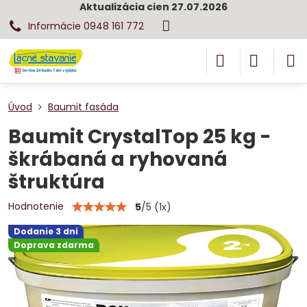
Aktualizácia cien 27.07.2026
Informácie 0948 161 772
Úvod
Baumit fasáda
Baumit CrystalTop 25 kg -
škrábaná a ryhovaná
štruktúra
Hodnotenie
5
/
5
(
1
x)
Dodanie 3 dni
Doprava zdarma