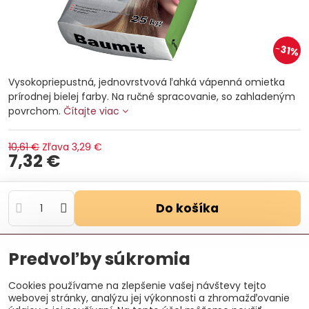
31%
Vysokopriepustná, jednovrstvová ľahká vápenná omietka
prírodnej bielej farby. Na ručné spracovanie, so zahladeným
povrchom.
Čítajte viac
10,61 €
Zľava
3,29 €
7,32 €
Do košíka
Otázka k produktu
Doručenia
Predvoľby súkromia
Výrobca:
Baumit, spol. s.r.o.
Cookies používame na zlepšenie vašej návštevy tejto
webovej stránky, analýzu jej výkonnosti a zhromažďovanie