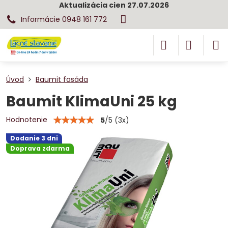
Aktualizácia cien 27.07.2026
Informácie 0948 161 772
Úvod
Baumit fasáda
Baumit KlimaUni 25 kg
Hodnotenie
5
/
5
(
3
x)
Dodanie 3 dni
Doprava zdarma